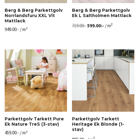
Berg & Berg Parkettgolv
Berg & Berg Parkettgolv
Norrlandsfuru XXL Vit
Ek L Saltholmen Mattlack
Mattlack
2
719.00
:-
599.00
:-
/ m
949.00
:-
/ m²
Parkettgolv Tarkett Pure
Parkettgolv Tarkett
Ek Nature TreS (3-stav)
Heritage Ek Blonde (1-
stav)
459.00
:-
/ m²
2