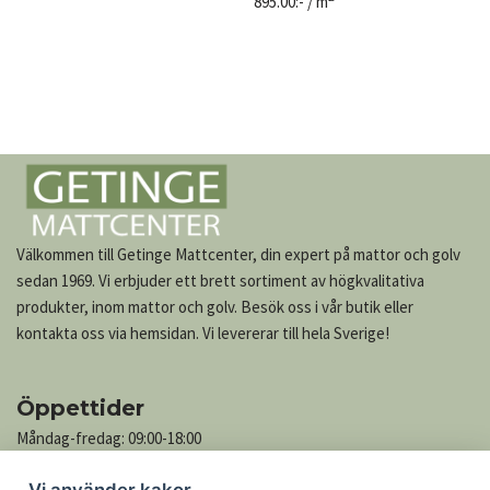
895.00
:-
/ m
Välkommen till Getinge Mattcenter, din expert på mattor och golv
sedan 1969. Vi erbjuder ett brett sortiment av högkvalitativa
produkter, inom mattor och golv. Besök oss i vår butik eller
kontakta oss via hemsidan. Vi levererar till hela Sverige!
Öppettider
Måndag-fredag: 09:00-18:00
Lördag: 10:00-13:00
Vi använder kakor