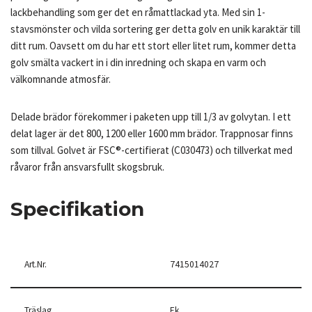
lackbehandling som ger det en råmattlackad yta. Med sin 1-
stavsmönster och vilda sortering ger detta golv en unik karaktär till
ditt rum. Oavsett om du har ett stort eller litet rum, kommer detta
golv smälta vackert in i din inredning och skapa en varm och
välkomnande atmosfär.
Delade brädor förekommer i paketen upp till 1/3 av golvytan. I ett
delat lager är det 800, 1200 eller 1600 mm brädor. Trappnosar finns
som tillval. Golvet är FSC®-certifierat (C030473) och tillverkat med
råvaror från ansvarsfullt skogsbruk.
Specifikation
Art.Nr.
7415014027
Träslag
Ek