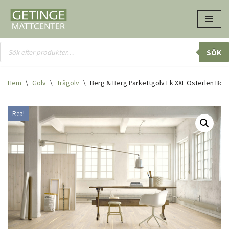
Hoppa
till
innehåll
SÖK
Hem
\
Golv
\
Trägolv
\
Berg & Berg Parkettgolv Ek XXL Österlen Bor
Rea!