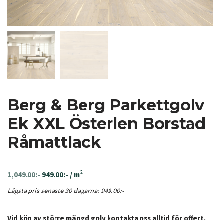
Berg & Berg Parkettgolv
Ek XXL Österlen Borstad
Råmattlack
2
1,049.00
:-
949.00
:-
/ m
Lägsta pris senaste 30 dagarna:
949.00
:-
Vid köp av större mängd golv kontakta oss alltid för offert.