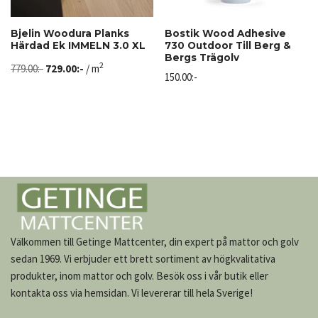
Bjelin Woodura Planks
Bostik Wood Adhesive
Härdad Ek IMMELN 3.0 XL
730 Outdoor Till Berg &
Bergs Trägolv
2
779.00
:-
729.00
:-
/ m
150.00
:-
Välkommen till Getinge Mattcenter, din expert på mattor och golv
sedan 1969. Vi erbjuder ett brett sortiment av högkvalitativa
produkter, inom mattor och golv. Besök oss i vår butik eller
kontakta oss via hemsidan. Vi levererar till hela Sverige!