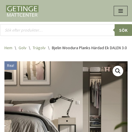
Hoppa
till
innehåll
SÖK
Hem
\
Golv
\
Trägolv
\
Bjelin Woodura Planks Härdad Ek DALEN 3.0 S
Rea!