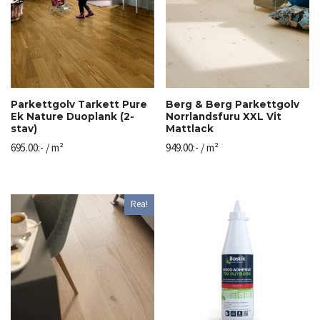
Parkettgolv Tarkett Pure
Berg & Berg Parkettgolv
Ek Nature Duoplank (2-
Norrlandsfuru XXL Vit
stav)
Mattlack
695.00
:-
/ m²
949.00
:-
/ m²
Rea!