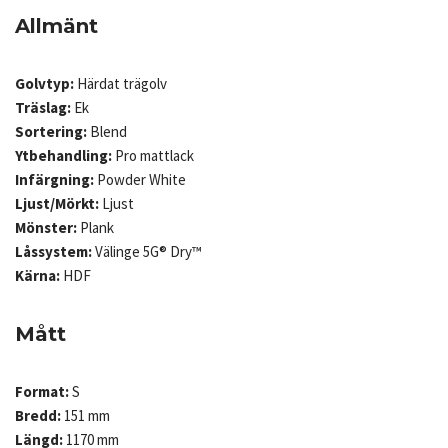
Allmänt
Golvtyp:
Härdat trägolv
Träslag:
Ek
Sortering:
Blend
Ytbehandling:
Pro mattlack
Infärgning:
Powder White
Ljust/Mörkt:
Ljust
Mönster:
Plank
Låssystem:
Välinge 5G® Dry™
Kärna:
HDF
Mått
Format:
S
Bredd:
151 mm
Längd:
1170 mm