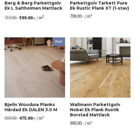
Berg & Berg Parkettgolv
Parkettgolv Tarkett Pure
Ek L Saltholmen Mattlack
Ek Rustic Plank XT (1-stav)
799.00
:-
/ m²
2
719.00
:-
599.00
:-
/ m
Rea!
Bjelin Woodura Planks
Wallmann Parkettgolv
Härdad Ek DALEN 3.0 M
Nobel Ek Plank Rustik
Borstad Mattlack
569.00
:-
475.00
:-
/ m²
990.00
:-
/ m²