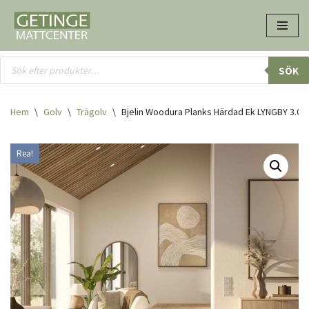
Hoppa
till
innehåll
SÖK
Hem
\
Golv
\
Trägolv
\
Bjelin Woodura Planks Härdad Ek LYNGBY 3.0 
Rea!