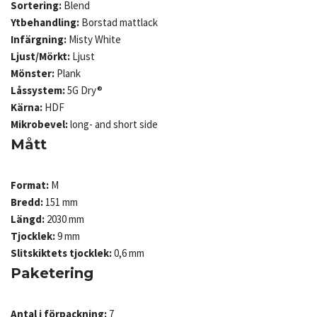
Sortering:
Blend
Ytbehandling:
Borstad mattlack
Infärgning:
Misty White
Ljust/Mörkt:
Ljust
Mönster:
Plank
Låssystem:
5G Dry®
Kärna:
HDF
Mikrobevel:
long- and short side
Mått
Format:
M
Bredd:
151 mm
Längd:
2030 mm
Tjocklek:
9 mm
Slitskiktets tjocklek:
0,6 mm
Paketering
Antal i förpackning:
7