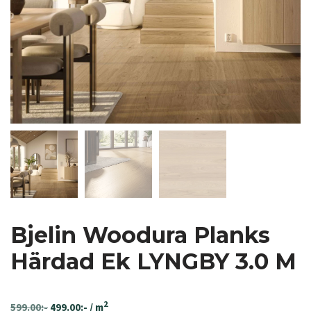
Bjelin Woodura Planks
Härdad Ek LYNGBY 3.0 M
2
599.00
:-
499.00
:-
/ m