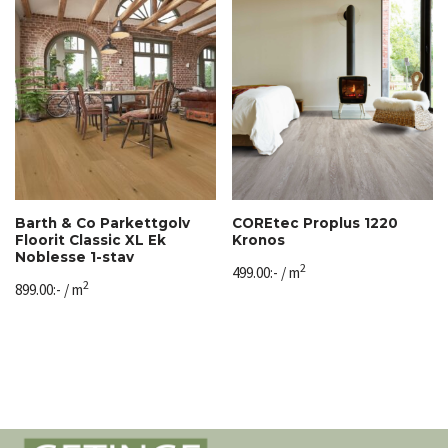
Barth & Co Parkettgolv
COREtec Proplus 1220
Floorit Classic XL Ek
Kronos
Noblesse 1-stav
2
499.00
:-
/ m
2
899.00
:-
/ m