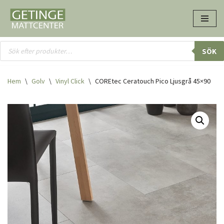
Hoppa
till
innehåll
SÖK
Hem
\
Golv
\
Vinyl Click
\
COREtec Ceratouch Pico Ljusgrå 45×90