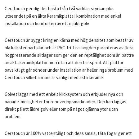
Ceratouch ger dig det bästa från två världar: styrkan plus
utseendet på en äkta keramikplatta i kombination med enkel
installation och komforten av ett mjukt golv.
Ceratouch är byggt kring en kärna med hög densitet som består av
bla kalkstenpartiklar och är PVC-fri. Livslängden garanteras av flera
högpresterande slitlager som ger den en reptålighet som är bättre
än äkta keramikplattor men utan att den blir spröd. Att plattor
oavsiktligt går sönder under installation är heller inga problem med
Ceratouch vilket annars är vanligt med äkta keramik.
Golvet läggs med ett enkelt klicksystem och erbjuder nya och
oanade möjligheter för renoveringsmarknaden. Den kan läggas
direkt på ett äldre golv eller tom på något ojämna ytor utan
problem.
Ceratouch är 100% vattentåligt och dess smala, täta fogar ger ett