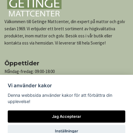
Välkommen till Getinge Mattcenter, din expert på mattor och golv
sedan 1969. Vi erbjuder ett brett sortiment av högkvalitativa
produkter, inom mattor och golv. Besök oss i vår butik eller
kontakta oss via hemsidan. Vi levererar till hela Sverige!
Öppettider
Måndag-fredag: 09:00-18:00
Lördag: 10:00-13:00
Vi använder kakor
Söndag: Stängt
Denna webbsida använder kakor för att förbättra din
upplevelse!
Kontakta oss
Jag Accepterar
Göteborgsvägen 739
305 76 Getinge
Inställningar