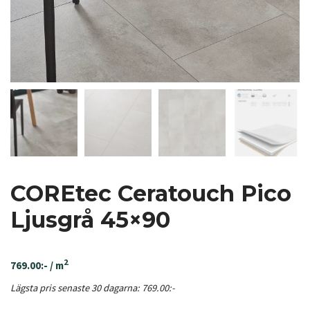
COREtec Ceratouch Pico
Ljusgrå 45×90
2
769.00
:-
/ m
Lägsta pris senaste 30 dagarna:
769.00
:-