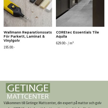
Wallmann Reparationssats
COREtec Essentials Tile
För Parkett, Laminat &
Aquila
Vinylgolv
629.00
:-
/ m²
195.00
:-
Välkommen till Getinge Mattcenter, din expert på mattor och golv