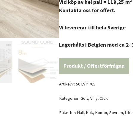
Vid köp av hel pall = 119,25 m² 
Kontakta oss för offert.
Vi levererar till hela Sverige
Lagerhålls i Belgien med ca 2- 
Produkt / Offertförfrågan
Artikelnr:
50 LVP 705
Kategorier:
Golv
,
Vinyl Click
Etiketter:
Hall
,
Kök
,
Kontor
,
Sovrum
,
Ute