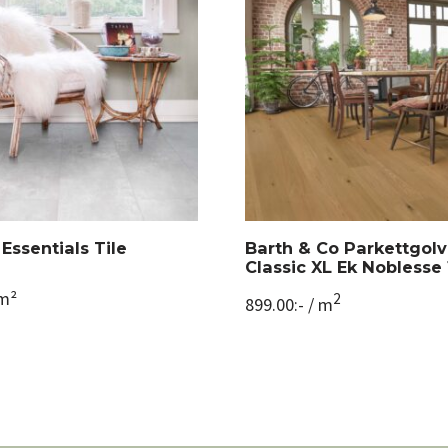
Essentials Tile
Barth & Co Parkettgolv 
a
Classic XL Ek Noblesse 
m²
2
899.00
:-
/ m