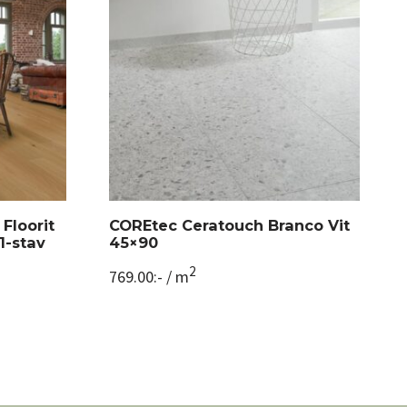
Floorit
COREtec Ceratouch Branco Vit
1-stav
45×90
2
769.00
:-
/ m