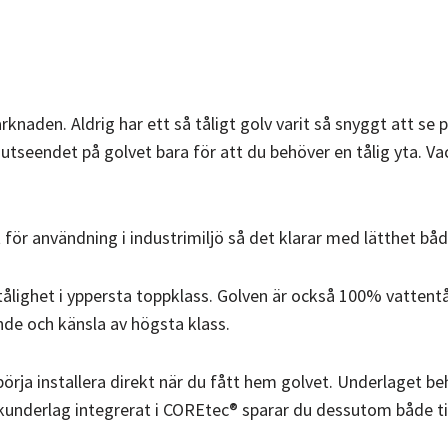
naden. Aldrig har ett så tåligt golv varit så snyggt att se 
seendet på golvet bara för att du behöver en tålig yta. Va
t för användning i industrimiljö så det klarar med lätthet bå
ålighet i yppersta toppklass. Golven är också 100% vattentål
de och känsla av högsta klass.
börja installera direkt när du fått hem golvet. Underlaget b
orkunderlag integrerat i COREtec® sparar du dessutom både ti