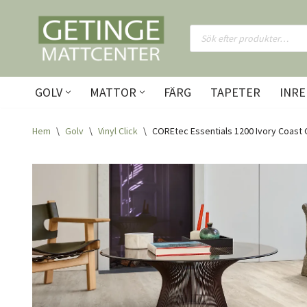
Hoppa
till
innehåll
GOLV
MATTOR
FÄRG
TAPETER
INRE
Hem
\
Golv
\
Vinyl Click
\
COREtec Essentials 1200 Ivory Coast 