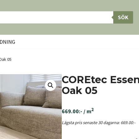
SÖK
DNING
Oak 05
COREtec Essent
Oak 05
2
669.00
:-
/ m
Lägsta pris senaste 30 dagarna:
669.00
:-