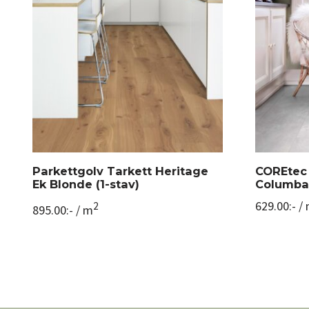
Parkettgolv Tarkett Heritage
COREtec 
Ek Blonde (1-stav)
Columb
629.00
:-
/ 
2
895.00
:-
/ m