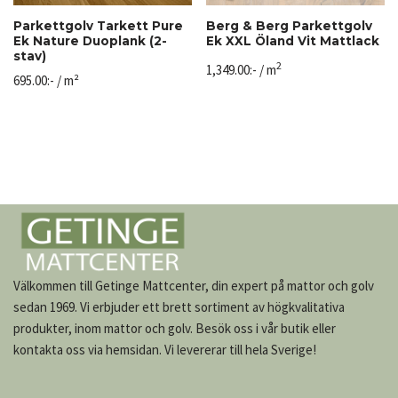
Parkettgolv Tarkett Pure
Berg & Berg Parkettgolv
Ek Nature Duoplank (2-
Ek XXL Öland Vit Mattlack
stav)
2
1,349.00
:-
/ m
695.00
:-
/ m²
Välkommen till Getinge Mattcenter, din expert på mattor och golv
sedan 1969. Vi erbjuder ett brett sortiment av högkvalitativa
produkter, inom mattor och golv. Besök oss i vår butik eller
kontakta oss via hemsidan. Vi levererar till hela Sverige!