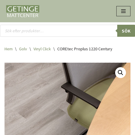
Hoppa
till
innehåll
SÖK
Hem
\
Golv
\
Vinyl Click
\
COREtec Proplus 1220 Century