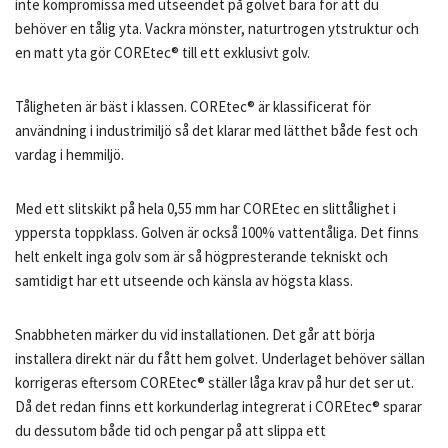
inte kompromissa med utseendet på golvet bara för att du
behöver en tålig yta. Vackra mönster, naturtrogen ytstruktur och
en matt yta gör COREtec® till ett exklusivt golv.
Tåligheten är bäst i klassen. COREtec® är klassificerat för
användning i industrimiljö så det klarar med lätthet både fest och
vardag i hemmiljö.
Med ett slitskikt på hela 0,55 mm har COREtec en slittålighet i
yppersta toppklass. Golven är också 100% vattentåliga. Det finns
helt enkelt inga golv som är så högpresterande tekniskt och
samtidigt har ett utseende och känsla av högsta klass.
Snabbheten märker du vid installationen. Det går att börja
installera direkt när du fått hem golvet. Underlaget behöver sällan
korrigeras eftersom COREtec® ställer låga krav på hur det ser ut.
Då det redan finns ett korkunderlag integrerat i COREtec® sparar
du dessutom både tid och pengar på att slippa ett