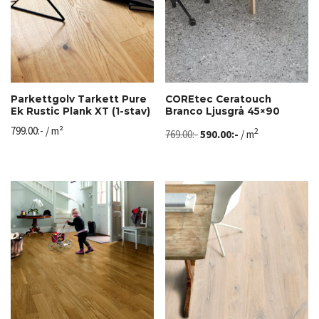
Parkettgolv Tarkett Pure
COREtec Ceratouch
Ek Rustic Plank XT (1-stav)
Branco Ljusgrå 45×90
799.00
:-
/ m²
2
769.00
:-
590.00
:-
/ m