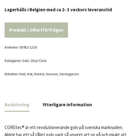
Lagerhålls i Belgien med ca 2- 3 veckors leveranstid
Produkt / Offertförfrågan
Artikelnr:
50 RLV 1216
Kategorier:
Golv
,
Vinyl Click
Etiketter:
Hall
,
Kök
,
Kontor
,
Sovrum
,
Vardagsrum
Beskrivning
Ytterligare information
COREtec® är ett revolutionerande golv på svenska marknaden.
Aldrig har ett så tåligt golv varit så snyggt att se på och mjukt att