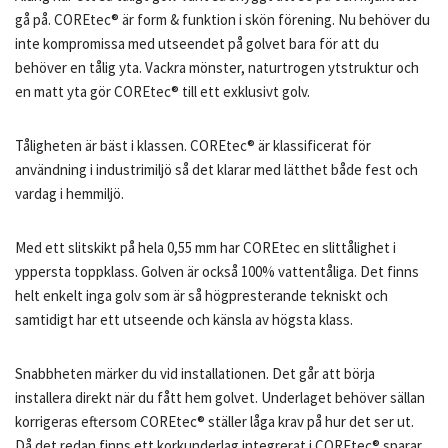
gå på. COREtec® är form & funktion i skön förening. Nu behöver du
inte kompromissa med utseendet på golvet bara för att du
behöver en tålig yta. Vackra mönster, naturtrogen ytstruktur och
en matt yta gör COREtec® till ett exklusivt golv.
Tåligheten är bäst i klassen. COREtec® är klassificerat för
användning i industrimiljö så det klarar med lätthet både fest och
vardag i hemmiljö.
Med ett slitskikt på hela 0,55 mm har COREtec en slittålighet i
yppersta toppklass. Golven är också 100% vattentåliga. Det finns
helt enkelt inga golv som är så högpresterande tekniskt och
samtidigt har ett utseende och känsla av högsta klass.
Snabbheten märker du vid installationen. Det går att börja
installera direkt när du fått hem golvet. Underlaget behöver sällan
korrigeras eftersom COREtec® ställer låga krav på hur det ser ut.
Då det redan finns ett korkunderlag integrerat i COREtec® sparar