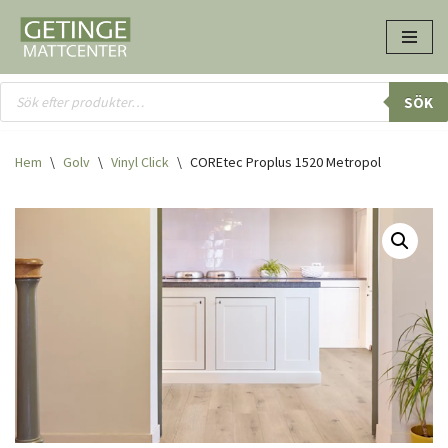
Hoppa
till
innehåll
SÖK
Hem
\
Golv
\
Vinyl Click
\
COREtec Proplus 1520 Metropol