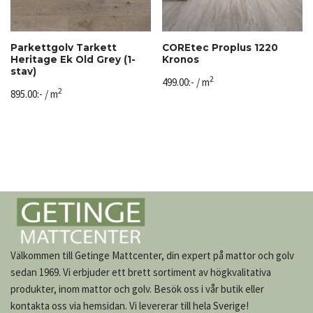
Parkettgolv Tarkett
COREtec Proplus 1220
Heritage Ek Old Grey (1-
Kronos
stav)
2
499.00
:-
/ m
2
895.00
:-
/ m
Välkommen till Getinge Mattcenter, din expert på mattor och golv
sedan 1969. Vi erbjuder ett brett sortiment av högkvalitativa
produkter, inom mattor och golv. Besök oss i vår butik eller
kontakta oss via hemsidan. Vi levererar till hela Sverige!