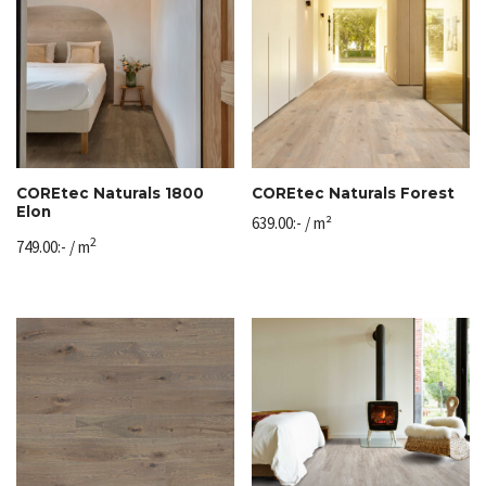
COREtec Naturals 1800
COREtec Naturals Forest
Elon
639.00
:-
/ m²
2
749.00
:-
/ m