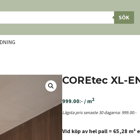
SÖK
DNING
COREtec XL-E
2
999.00
:-
/ m
Lägsta pris senaste 30 dagarna:
999.00
:-
Vid köp av hel pall = 65,28 m² e