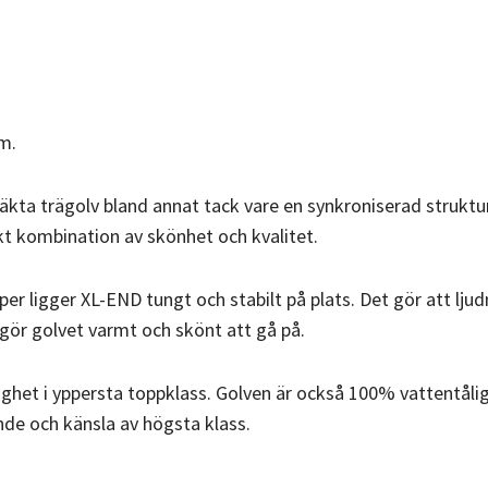
m.
tt äkta trägolv bland annat tack vare en synkroniserad struk
kt kombination av skönhet och kvalitet.
 ligger XL-END tungt och stabilt på plats. Det gör att ljudn
 gör golvet varmt och skönt att gå på.
ighet i yppersta toppklass. Golven är också 100% vattentålig
de och känsla av högsta klass.