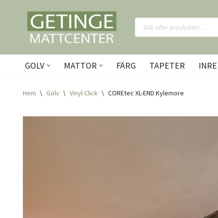
Hoppa
till
innehåll
GOLV
MATTOR
FÄRG
TAPETER
INRE
Hem
\
Golv
\
Vinyl Click
\
COREtec XL-END Kylemore