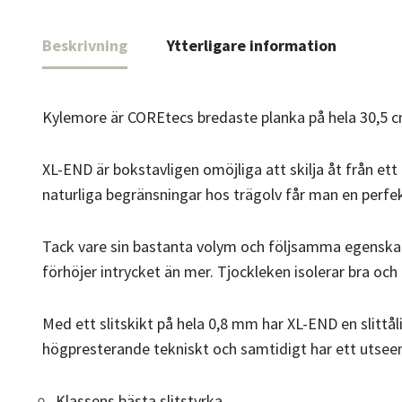
Beskrivning
Ytterligare information
Kylemore är COREtecs bredaste planka på hela 30,5 c
XL-END är bokstavligen omöjliga att skilja åt från e
naturliga begränsningar hos trägolv får man en perfe
Tack vare sin bastanta volym och följsamma egenskaper
förhöjer intrycket än mer. Tjockleken isolerar bra och
Med ett slitskikt på hela 0,8 mm har XL-END en slittål
högpresterande tekniskt och samtidigt har ett utseen
Klassens bästa slitstyrka