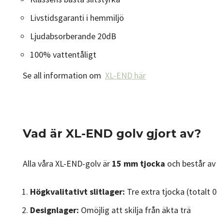
Livstidsgaranti i hemmiljö
Ljudabsorberande 20dB
100% vattentåligt
Se all information om
XL-END här
Vad är XL-END golv gjort av?
Alla våra XL-END-golv är
15
mm tjocka
och består a
Högkvalitativt slitlager:
Tre extra tjocka (totalt 
Designlager:
Omöjlig att skilja från äkta trä