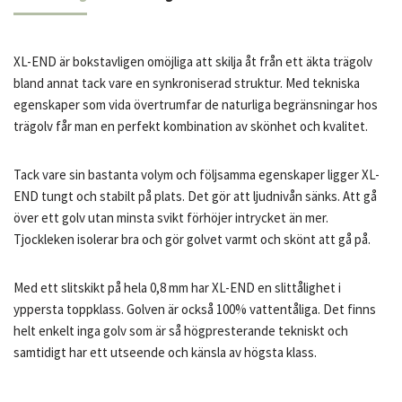
XL-END är bokstavligen omöjliga att skilja åt från ett äkta trägolv
bland annat tack vare en synkroniserad struktur. Med tekniska
egenskaper som vida övertrumfar de naturliga begränsningar hos
trägolv får man en perfekt kombination av skönhet och kvalitet.
Tack vare sin bastanta volym och följsamma egenskaper ligger XL-
END tungt och stabilt på plats. Det gör att ljudnivån sänks. Att gå
över ett golv utan minsta svikt förhöjer intrycket än mer.
Tjockleken isolerar bra och gör golvet varmt och skönt att gå på.
Med ett slitskikt på hela 0,8 mm har XL-END en slittålighet i
yppersta toppklass. Golven är också 100% vattentåliga. Det finns
helt enkelt inga golv som är så högpresterande tekniskt och
samtidigt har ett utseende och känsla av högsta klass.