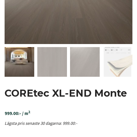
COREtec XL-END Monte
2
999.00
:-
/ m
Lägsta pris senaste 30 dagarna:
999.00
:-