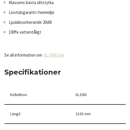
Klassens bästa slitstyrka
Livstidsgaranti i hemmiljö
Ljudabsorberande 20dB
100% vattentåligt
Se all information om
XL-END här
Specifikationer
Kollektion:
XL-END
Längd
2100 mm