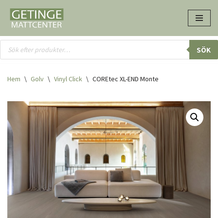
Hoppa
till
innehåll
SÖK
Hem
\
Golv
\
Vinyl Click
\
COREtec XL-END Monte