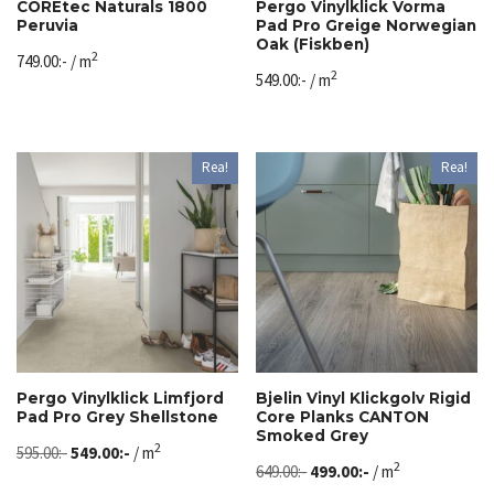
COREtec Naturals 1800
Pergo Vinylklick Vorma
Peruvia
Pad Pro Greige Norwegian
Oak (Fiskben)
2
749.00
:-
/ m
2
549.00
:-
/ m
Rea!
Rea!
Pergo Vinylklick Limfjord
Bjelin Vinyl Klickgolv Rigid
Pad Pro Grey Shellstone
Core Planks CANTON
Smoked Grey
2
595.00
:-
549.00
:-
/ m
2
649.00
:-
499.00
:-
/ m