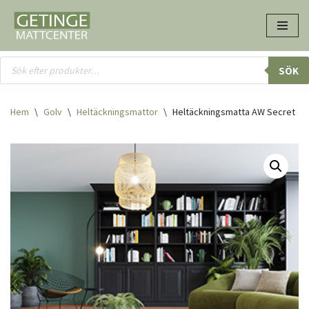
Hoppa
till
innehåll
SÖK
Hem
\
Golv
\
Heltäcknings­mattor
\
Heltäckningsmatta AW Secret