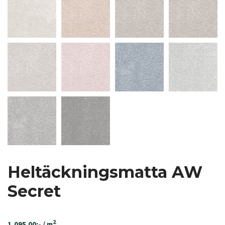
Heltäckningsmatta AW
Secret
2
1,095.00
:-
/ m