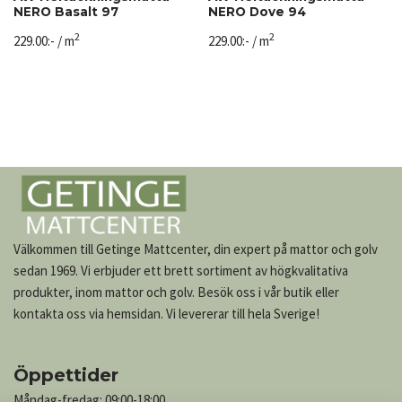
NERO Basalt 97
NERO Dove 94
2
2
229.00
:-
/ m
229.00
:-
/ m
Välkommen till Getinge Mattcenter, din expert på mattor och golv
sedan 1969. Vi erbjuder ett brett sortiment av högkvalitativa
produkter, inom mattor och golv. Besök oss i vår butik eller
kontakta oss via hemsidan. Vi levererar till hela Sverige!
Öppettider
Måndag-fredag: 09:00-18:00