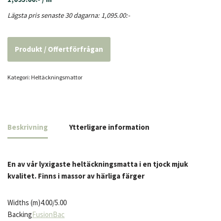
Lägsta pris senaste 30 dagarna:
1,095.00
:-
Produkt / Offertförfrågan
Kategori:
Heltäcknings­mattor
Beskrivning
Ytterligare information
En av vår lyxigaste heltäckningsmatta i en tjock mjuk
kvalitet. Finns i massor av härliga färger
Widths (m)
4.00/5.00
Backing
FusionBac