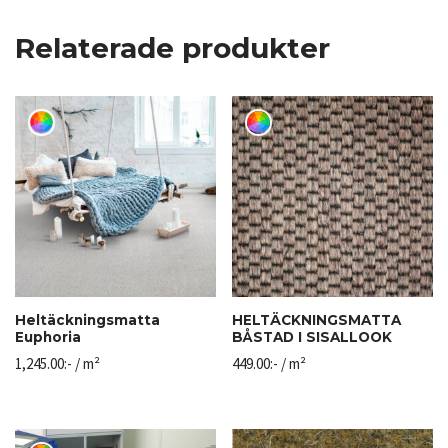
Relaterade produkter
Heltäckningsmatta
HELTÄCKNINGSMATTA
Euphoria
BÅSTAD I SISALLOOK
1,245.00
:-
/ m²
449.00
:-
/ m²