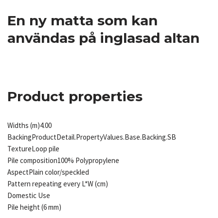
En ny matta som kan
användas på inglasad altan
Product properties
Widths (m)
4.00
Backing
ProductDetail.PropertyValues.Base.Backing.SB
Texture
Loop pile
Pile composition
100% Polypropylene
Aspect
Plain color/speckled
Pattern repeating every L*W (cm)
Domestic Use
Pile height (6 mm)