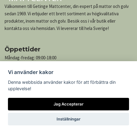
Välkommen till Getinge Mattcenter, din expert på mattor och golv
sedan 1969. Vi erbjuder ett brett sortiment av högkvalitativa
produkter, inom mattor och golv. Besök oss i vår butik eller
kontakta oss via hemsidan. Vi levererar till hela Sverige!
Öppettider
Måndag-fredag: 09:00-18:00
Lördag: 10:00-13:00
Vi använder kakor
Söndag: Stängt
Denna webbsida använder kakor för att förbättra din
upplevelse!
Kontakta oss
Jag Accepterar
Göteborgsvägen 739
305 76 Getinge
Inställningar
Telefon: 035-545 05
Epost:
kontakt@mattcenter.com