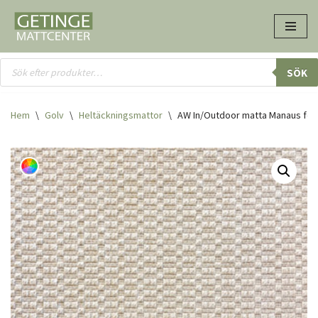
Hoppa
till
innehåll
SÖK
Hem
\
Golv
\
Heltäcknings­mattor
\
AW In/Outdoor matta Manaus för