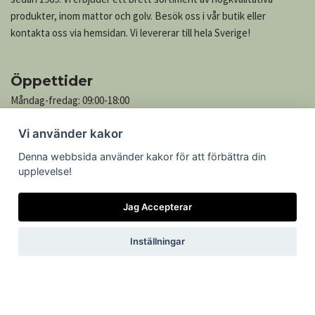
produkter, inom mattor och golv. Besök oss i vår butik eller
kontakta oss via hemsidan. Vi levererar till hela Sverige!
Öppettider
Måndag-fredag: 09:00-18:00
Lördag: 10:00-13:00
Vi använder kakor
Söndag: Stängt
Denna webbsida använder kakor för att förbättra din
upplevelse!
Kontakta oss
Jag Accepterar
Göteborgsvägen 739
305 76 Getinge
Inställningar
Telefon: 035-545 05
Epost:
kontakt@mattcenter.com
Öppettider
Köpvillkor
Om cookies
Kontakt