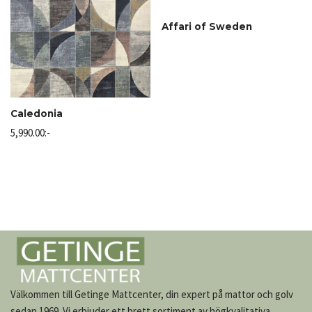
Affari of Sweden
Caledonia
5,990.00
:-
Välkommen till Getinge Mattcenter, din expert på mattor och golv
sedan 1969. Vi erbjuder ett brett sortiment av högkvalitativa