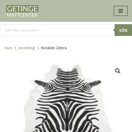
Hoppa
till
innehåll
SÖK
Hem
\
Inredning
\
Koskinn Zebra