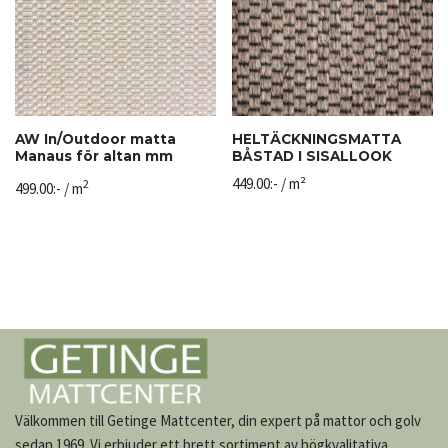
AW In/Outdoor matta
HELTÄCKNINGSMATTA
Manaus för altan mm
BÅSTAD I SISALLOOK
449.00
:-
/ m²
2
499.00
:-
/ m
Välkommen till Getinge Mattcenter, din expert på mattor och golv
sedan 1969. Vi erbjuder ett brett sortiment av högkvalitativa