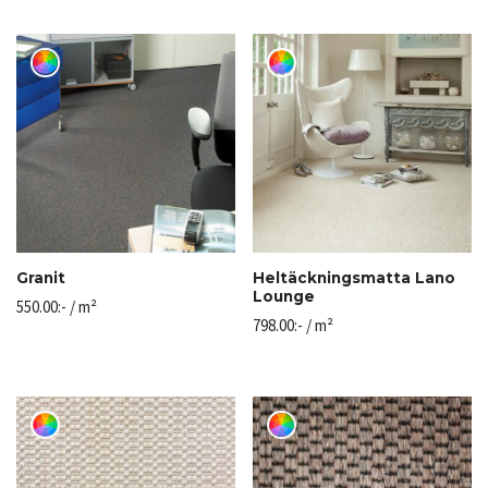
Granit
Heltäckningsmatta Lano
Lounge
550.00
:-
/ m²
798.00
:-
/ m²