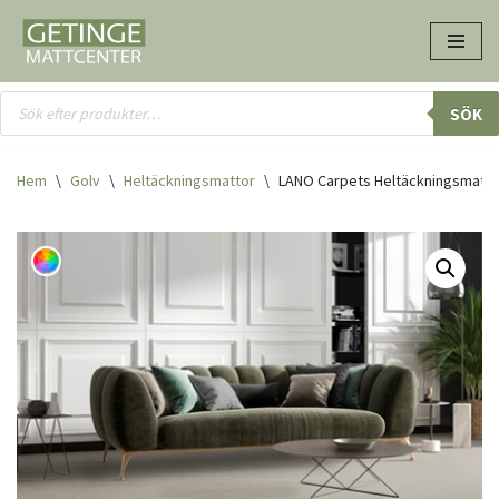
Hoppa
till
innehåll
SÖK
Hem
\
Golv
\
Heltäcknings­mattor
\
LANO Carpets Heltäckningsmatta