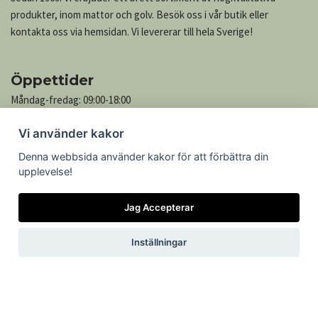
produkter, inom mattor och golv. Besök oss i vår butik eller
kontakta oss via hemsidan. Vi levererar till hela Sverige!
Öppettider
Måndag-fredag: 09:00-18:00
Lördag: 10:00-13:00
Vi använder kakor
Söndag: Stängt
Denna webbsida använder kakor för att förbättra din
upplevelse!
Kontakta oss
Jag Accepterar
Göteborgsvägen 739
305 76 Getinge
Inställningar
Telefon: 035-545 05
Epost:
kontakt@mattcenter.com
Öppettider
Köpvillkor
Om cookies
Kontakt