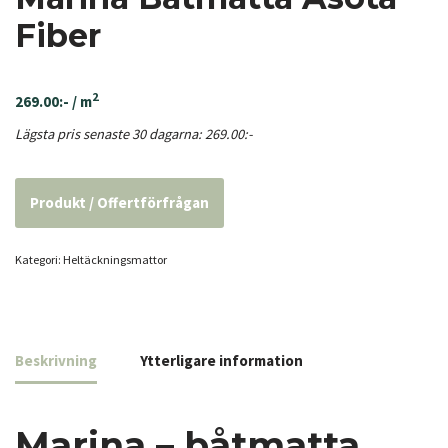
Fiber
2
269.00
:-
/ m
Lägsta pris senaste 30 dagarna:
269.00
:-
Produkt / Offertförfrågan
Kategori:
Heltäcknings­mattor
Beskrivning
Ytterligare information
Marina – båtmatta