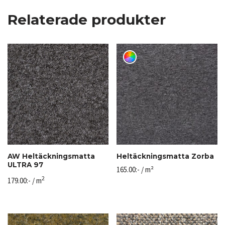
Relaterade produkter
AW Heltäckningsmatta
Heltäckningsmatta Zorba
ULTRA 97
165.00
:-
/ m²
2
179.00
:-
/ m