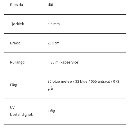
Baksida
slät
Tjocklek
~ 6 mm
Bredd
200 cm
Rullängd
~ 30 m (kapservice)
30 blue melee / 32 blue / 055 antracit / 073
Färg
grå
UV-
Hög
beständighet: