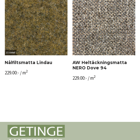
Nålfiltsmatta Lindau
AW Heltäckningsmatta
NERO Dove 94
2
229.00
:-
/ m
2
229.00
:-
/ m