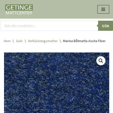
Hoppa
till
innehåll
SÖK
Hem
\
Golv
\
Heltäcknings­mattor
\
Marina Båtmatta Asota Fiber