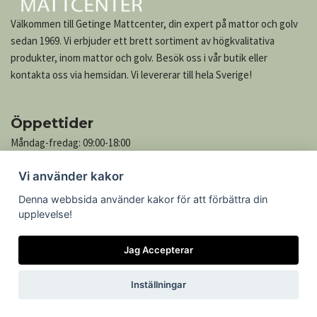
Välkommen till Getinge Mattcenter, din expert på mattor och golv
sedan 1969. Vi erbjuder ett brett sortiment av högkvalitativa
produkter, inom mattor och golv. Besök oss i vår butik eller
kontakta oss via hemsidan. Vi levererar till hela Sverige!
Öppettider
Måndag-fredag: 09:00-18:00
Lördag: 10:00-13:00
Vi använder kakor
Söndag: Stängt
Denna webbsida använder kakor för att förbättra din
upplevelse!
Kontakta oss
Jag Accepterar
Göteborgsvägen 739
305 76 Getinge
Inställningar
Telefon: 035-545 05
Epost:
kontakt@mattcenter.com