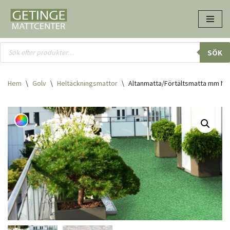
Hoppa
till
innehåll
SÖK
Hem
\
Golv
\
Heltäcknings­mattor
\
Altanmatta/Förtältsmatta mm Ma