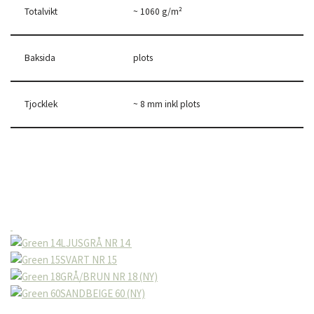
Totalvikt
~ 1060 g/m²
Baksida
plots
Tjocklek
~ 8 mm inkl plots
LJUSGRÅ NR 14
SVART NR 15
GRÅ/BRUN NR 18 (NY)
SANDBEIGE 60 (NY)