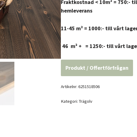
Fraktkostnad < 10m² = 750:- til
hemleverans
11-45 m² = 1000:- till vårt lag
46 m² + = 1250:- till vårt lag
Produkt / Offertförfrågan
Artikelnr:
6251518506
Kategori:
Trägolv