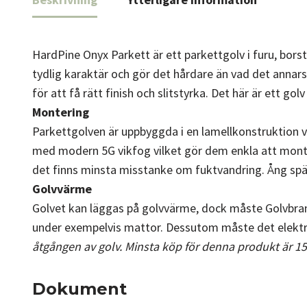
HardPine Onyx Parkett är ett parkettgolv i furu, bors
tydlig karaktär och gör det hårdare än vad det anna
för att få rätt finish och slitstyrka. Det här är ett go
Montering
Parkettgolven är uppbyggda i en lamellkonstruktion vi
med modern 5G vikfog vilket gör dem enkla att monter
det finns minsta misstanke om fuktvandring. Ång sp
Golvvärme
Golvet kan läggas på golvvärme, dock måste Golvbransc
under exempelvis mattor. Dessutom måste det elektr
åtgången av golv. Minsta köp för denna produkt är 1
Dokument