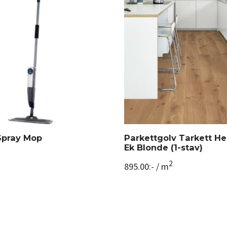
Spray Mop
Parkettgolv Tarkett He
Ek Blonde (1-stav)
2
895.00
:-
/ m