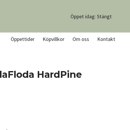
Öppet idag: Stängt
Öppettider
Köpvillkor
Om oss
Kontakt
laFloda HardPine