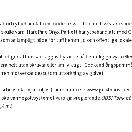
tat och ytbehandlat i en modern svart ton med kvistar i vari
rs skulle vara. HardPine Onyx Parkett har ytbehandlats me
lv som är lämpligt både för tuff hemmiljö och offentliga lokale
lket gör att de kan läggas flytande på befintlig golvyta ell
a helt utan skruvar eller lim. Viktigt! Godkänd ångspärr m
ärren motverkar dessutom uttorkning av golvet.
hens riktlinjer följas (för mer info se www.golvbranschen.s
iska värmegolvsystemet vara självreglerande.
OBS! Tänk på a
5,9 m2