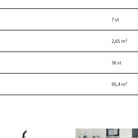
7 st
2,65 m²
36 st
95,4 m²