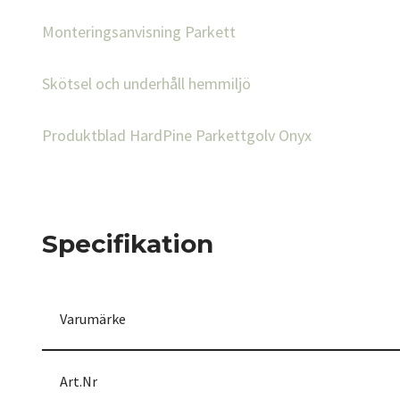
Monteringsanvisning Parkett
Skötsel och underhåll hemmiljö
Produktblad HardPine Parkettgolv Onyx
Specifikation
Varumärke
Art.Nr