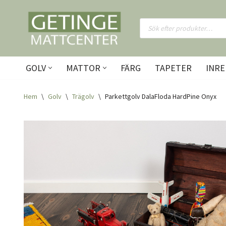
Hoppa
till
innehåll
GOLV
MATTOR
FÄRG
TAPETER
INRE
Hem
\
Golv
\
Trägolv
\
Parkettgolv DalaFloda HardPine Onyx