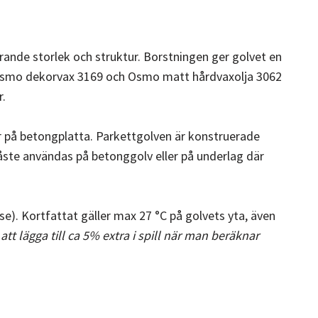
erande storlek och struktur. Borstningen ger golvet en
d Osmo dekorvax 3169 och Osmo matt hårdvaxolja 3062
r.
er på betongplatta. Parkettgolven är konstruerade
åste användas på betonggolv eller på underlag där
e). Kortfattat gäller max 27 °C på golvets yta, även
tt lägga till ca 5% extra i spill när man beräknar