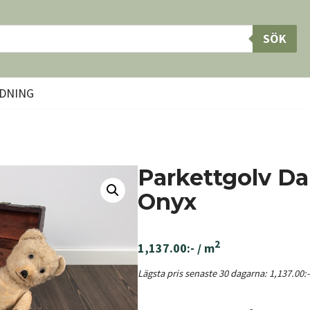
SÖK
DNING
Parkettgolv Da
Onyx
2
1,137.00
:-
/ m
Lägsta pris senaste 30 dagarna:
1,137.00
:-