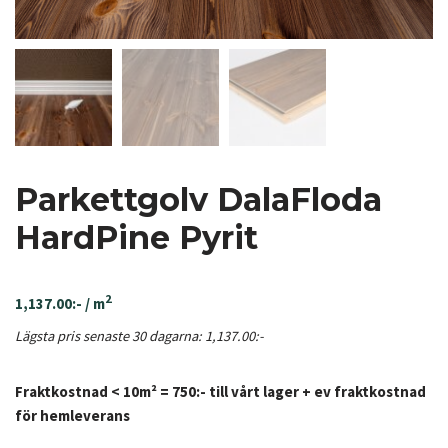
Parkettgolv DalaFloda
HardPine Pyrit
2
1,137.00
:-
/ m
Lägsta pris senaste 30 dagarna:
1,137.00
:-
Fraktkostnad < 10m² = 750:- till vårt lager + ev fraktkostnad
för hemleverans