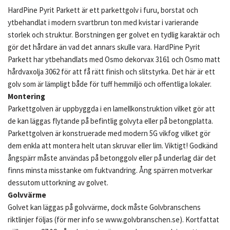
HardPine Pyrit Parkett är ett parkettgolv i furu, borstat och
ytbehandlat i modern svartbrun ton med kvistar i varierande
storlek och struktur. Borstningen ger golvet en tydlig karaktär och
gör det hårdare än vad det annars skulle vara. HardPine Pyrit
Parkett har ytbehandlats med Osmo dekorvax 3161 och Osmo matt
hårdvaxolja 3062 för att få rätt finish och slitstyrka. Det här är ett
golv som är lämpligt både för tuff hemmiljö och offentliga lokaler.
Montering
Parkettgolven är uppbyggda i en lamellkonstruktion vilket gör att
de kan läggas flytande på befintlig golvyta eller på betongplatta.
Parkettgolven är konstruerade med modern 5G vikfog vilket gör
dem enkla att montera helt utan skruvar eller lim. Viktigt! Godkänd
ångspärr måste användas på betonggolv eller på underlag där det
finns minsta misstanke om fuktvandring. Ång spärren motverkar
dessutom uttorkning av golvet.
Golvvärme
Golvet kan läggas på golvvärme, dock måste Golvbranschens
riktlinjer följas (för mer info se www.golvbranschen.se). Kortfattat