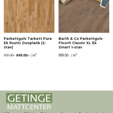
Parkettgolv Tarkett Pure
Barth & Co Parkettgolv
Ek Rustic Duoplank (2-
Floorit Classic XL Ek
stav)
Smart 1-stav
2
2
695.00
:-
649.00
:-
/ m
899.00
:-
/ m