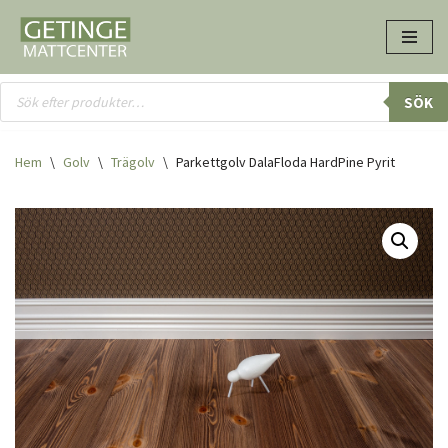
Hoppa
till
innehåll
SÖK
Hem
\
Golv
\
Trägolv
\
Parkettgolv DalaFloda HardPine Pyrit