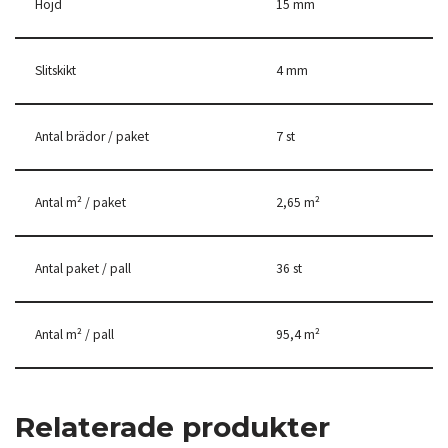
Höjd
15 mm
Slitskikt
4 mm
Antal brädor / paket
7 st
Antal m² / paket
2,65 m²
Antal paket / pall
36 st
Antal m² / pall
95,4 m²
Relaterade produkter