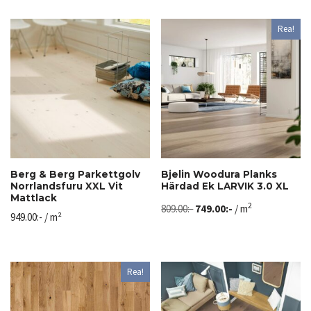
Rea!
Berg & Berg Parkettgolv
Bjelin Woodura Planks
Norrlandsfuru XXL Vit
Härdad Ek LARVIK 3.0 XL
Mattlack
2
809.00
:-
749.00
:-
/ m
949.00
:-
/ m²
Rea!