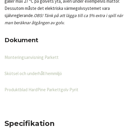
gäller max 27 °C på golvets yta, även under exempelvis mattor.
Dessutom måste det elektriska värmegolvsystemet vara
självreglerande.
OBS! Tänk på att lägga till ca 5% extra i spill när
man beräknar åtgången av golv.
Dokument
Monteringsanvisning Parkett
Skötsel och underhåll hemmiljö
Produktblad HardPine Parkettgolv Pyrit
Specifikation