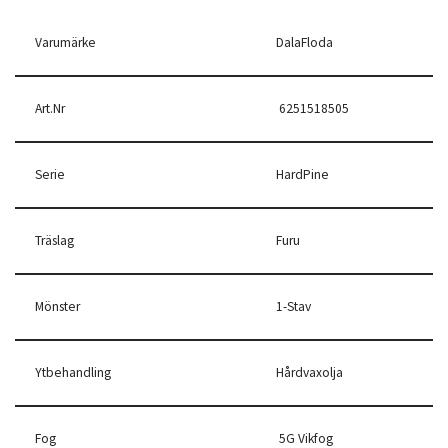
Varumärke
DalaFloda
Art.Nr
6251518505
Serie
HardPine
Träslag
Furu
Mönster
1-Stav
Ytbehandling
Hårdvaxolja
Fog
5G Vikfog