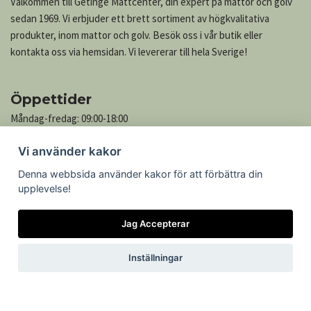
Välkommen till Getinge Mattcenter, din expert på mattor och golv
sedan 1969. Vi erbjuder ett brett sortiment av högkvalitativa
produkter, inom mattor och golv. Besök oss i vår butik eller
kontakta oss via hemsidan. Vi levererar till hela Sverige!
Öppettider
Måndag-fredag: 09:00-18:00
Lördag: 10:00-13:00
Vi använder kakor
Söndag: Stängt
Denna webbsida använder kakor för att förbättra din
upplevelse!
Kontakta oss
Jag Accepterar
Göteborgsvägen 739
305 76 Getinge
Inställningar
Telefon: 035-545 05
Epost:
kontakt@mattcenter.com