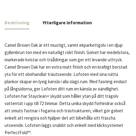
Beskrivning
Ytterligare information
Camel Brown Oak är ett mustigt, varmt ekparkettgolv i en djup
gyllenbrun ton med en naturligt rökt finish. Golvet har medelstora,
markerade kvistar och träådringar som ger ett levande uttryck.
Camel Brown Oak har en extra matt finish och en kraftigt borstad
yta för ett obehandlat träutseende. Lofoten med sina nätta
plankor skapar en lyxig känsla i alla slags rum. Med fasning endast
på långsidorna, ger Lofoten ditt rum en känsla av oändlighet.
Lofoten har Stayclean+ skydd som håller ytan på ditt trägolv
vattentät i upp till 72 timmar. Detta unika skydd förhindrar också
att smuts fastnar i fogarna och trästrukturen, vilket gör golvet
enkelt att rengöra och hjälper det att bibehålla sitt fräscha
utseende. Lofoten läggs snabbt och enkelt med klicksystemet
PerfectFold™.