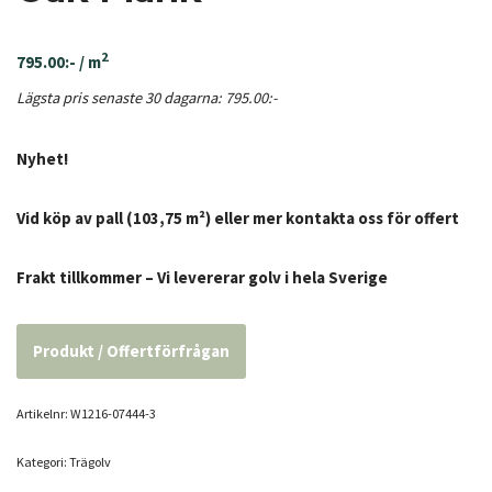
2
795.00
:-
/ m
Lägsta pris senaste 30 dagarna:
795.00
:-
Nyhet!
Vid köp av pall (103,75 m²) eller mer kontakta oss för offert
Frakt tillkommer
– Vi levererar golv i hela Sverige
Produkt / Offertförfrågan
Artikelnr:
W1216-07444-3
Kategori:
Trägolv