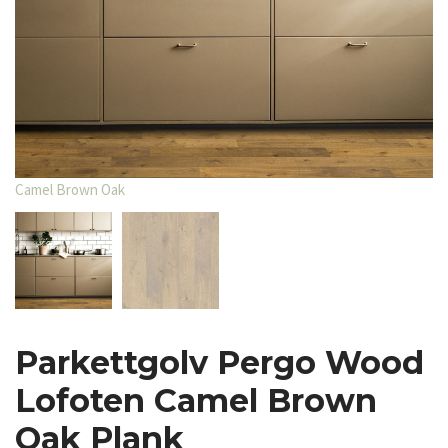
Camel Brown Oak
Ca
Parkettgolv Pergo Wood
Lofoten Camel Brown
Oak Plank