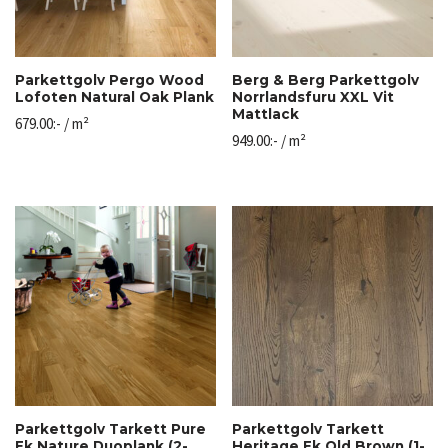
Parkettgolv Pergo Wood
Berg & Berg Parkettgolv
Lofoten Natural Oak Plank
Norrlandsfuru XXL Vit
Mattlack
679.00
:-
/ m²
949.00
:-
/ m²
Parkettgolv Tarkett Pure
Parkettgolv Tarkett
Ek Nature Duoplank (2-
Heritage Ek Old Brown (1-