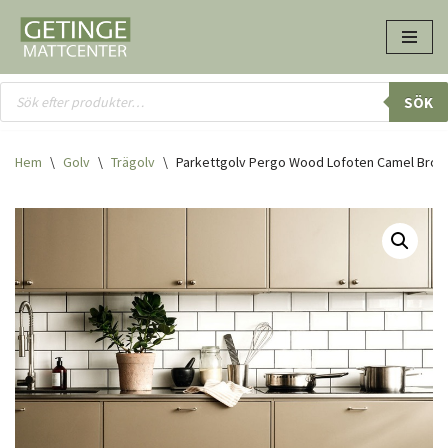
Hoppa
till
innehåll
SÖK
Hem
\
Golv
\
Trägolv
\
Parkettgolv Pergo Wood Lofoten Camel Brow