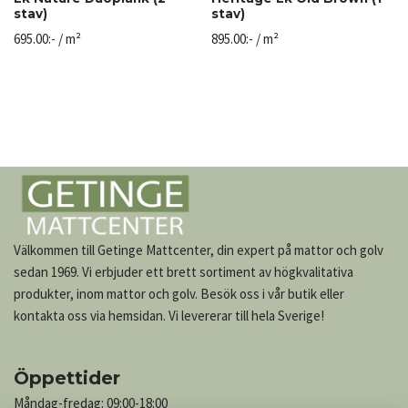
stav)
stav)
695.00
:-
/ m²
895.00
:-
/ m²
Välkommen till Getinge Mattcenter, din expert på mattor och golv
sedan 1969. Vi erbjuder ett brett sortiment av högkvalitativa
produkter, inom mattor och golv. Besök oss i vår butik eller
kontakta oss via hemsidan. Vi levererar till hela Sverige!
Öppettider
Måndag-fredag: 09:00-18:00