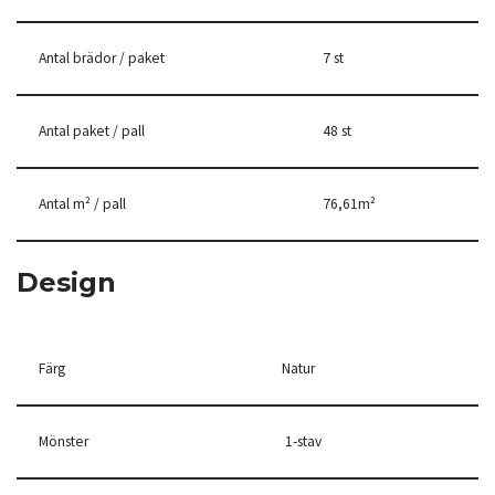
Antal brädor / paket
7 st
Antal paket / pall
48 st
Antal m² / pall
76,61m²
Design
Färg
Natur
Mönster
1-stav