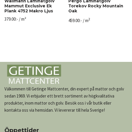
Wallmann Laminatgolv
Pergo Laminatgolv
Mammut Exclusive Ek
Torekov Rocky Mountain
Plank 4752 Makro Ljus
Oak
379.00
:-
/ m²
2
459.00
:-
/ m
Välkommen till Getinge Mattcenter, din expert på mattor och golv
sedan 1969. Vi erbjuder ett brett sortiment av högkvalitativa
produkter, inom mattor och golv. Besök oss i vår butik eller
kontakta oss via hemsidan. Vi levererar till hela Sverige!
Öppettider