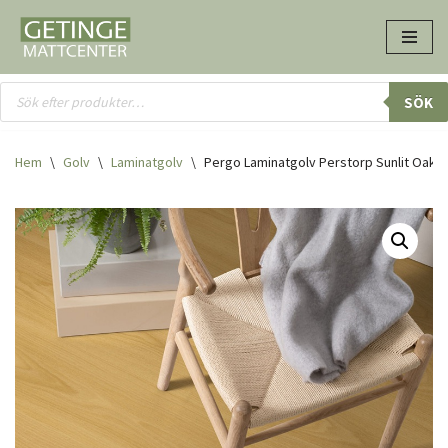
Hoppa
till
innehåll
SÖK
Hem
\
Golv
\
Laminatgolv
\
Pergo Laminatgolv Perstorp Sunlit Oak