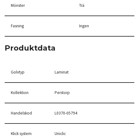
Mönster
Trä
Fasning
Ingen
Produktdata
Golvtyp
Laminat
Kollektion
Perstorp
Handelskod
L0370-05794
Klick system
Uniclic