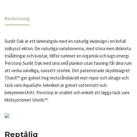
Beskrivning
Sunlit Oak är ett laminatgolv med en naturlig ekdesign i en livfull
solkysst ekton. De naturliga variationerna, med stora men diskreta
träådringar och kvistar, tillför rummet en organisk och lugn energi.
Perstorp Sunlit Oak med sina små plankor utan fasning får dina rum
att verka oändliga, oavsett storlek. Det patenterade skyddslagret
TitanX™ ger golvet hög motståndskraft mot repor och slitage och
tack vare AquaSafe-tekniken är golvet vattentätt och
bekymmersfritt. Perstorp är snabbt och enkelt att lägga tack vare
klicksystemet Uniclic™.
Reptålig