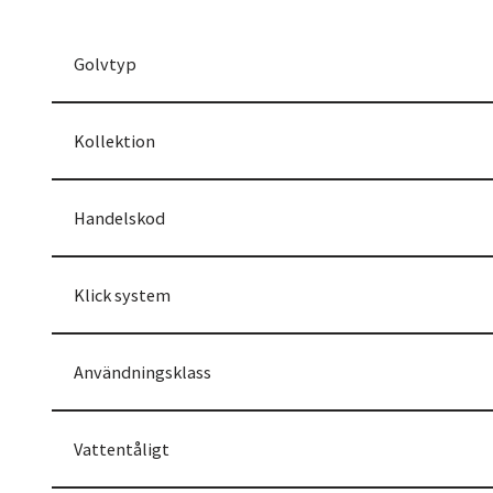
Golvtyp
Kollektion
Handelskod
Klick system
Användningsklass
Vattentåligt