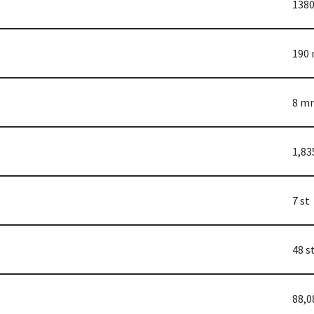
138
190
8 m
1,83
7 st
48 s
88,0