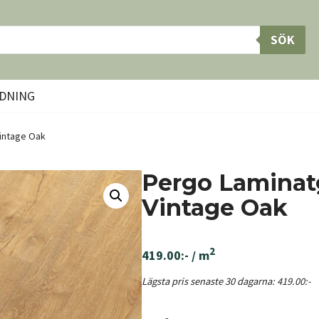
SÖK
DNING
intage Oak
Pergo Laminat
Vintage Oak
2
419.00
:-
/ m
Lägsta pris senaste 30 dagarna:
419.00
:-