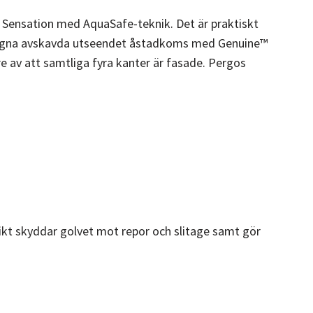
go Sensation med AquaSafe-teknik. Det är praktiskt
urtrogna avskavda utseendet åstadkoms med Genuine™
are av att samtliga fyra kanter är fasade. Pergos
ikt skyddar golvet mot repor och slitage samt gör