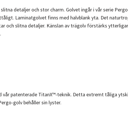
slitna detaljer och stor charm. Golvet ingår i vår serie Per
fukttåligt. Laminatgolvet finns med halvblank yta. Det nat
ar och slitna detaljer. Känslan av trägolv förstärks ytterlig
.
d vår patenterade TitanX™-teknik. Detta extremt tåliga ytsk
ergo-golv behåller sin lyster.