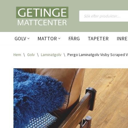
Hoppa
till
innehåll
GOLV
MATTOR
FÄRG
TAPETER
INRE
Hem
\
Golv
\
Laminatgolv
\
Pergo Laminatgolv Visby Scraped V