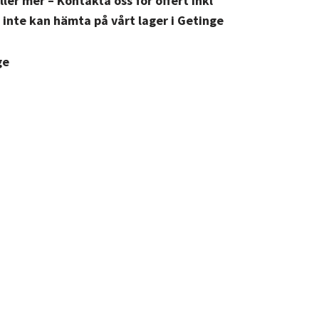
eller mer –
Kontakta oss för offert inkl
inte kan hämta på vårt lager i Getinge
ge