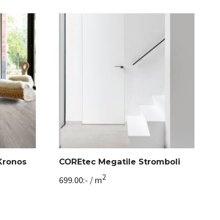
Kronos
COREtec Megatile Stromboli
2
699.00
:-
/ m