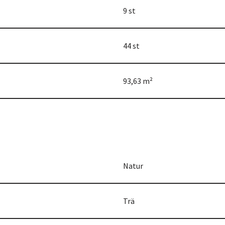
9 st
44 st
93,63 m²
Natur
Trä