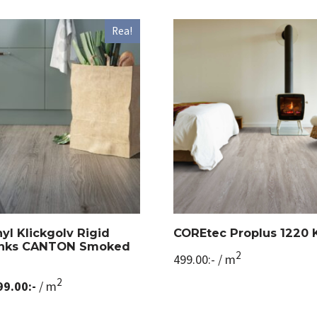
Rea!
nyl Klickgolv Rigid
COREtec Proplus 1220 
anks CANTON Smoked
2
499.00
:-
/ m
2
99.00
:-
/ m