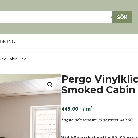
SÖK
DNING
oked Cabin Oak
Pergo Vinylkl
Smoked Cabin
449.00
:-
/ m²
Lägsta pris senaste 30 dagarna:
449.00
:-