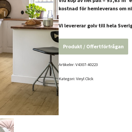
Vid köp av hel pall = 93,63 m² 
kostnad för hemleverans om ni 
Vi levererar golv till hela Sveri
Produkt / Offertförfrågan
Artikelnr:
V4307-40223
Kategori:
Vinyl Click