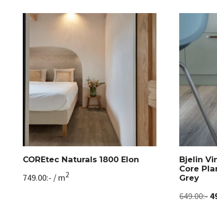
COREtec Naturals 1800 Elon
Bjelin Vi
Core Pl
2
749.00
:-
/ m
Grey
649.00
:-
4