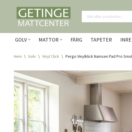
Hoppa
till
innehåll
GOLV
MATTOR
FÄRG
TAPETER
INRE
Hem
\
Golv
\
Vinyl Click
\
Pergo Vinylklick Namsen Pad Pro Sm