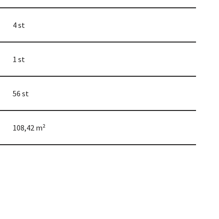
4 st
1 st
56 st
108,42 m²