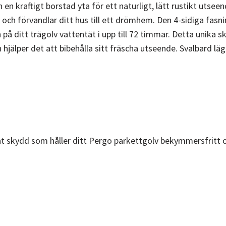
 en kraftigt borstad yta för ett naturligt, lätt rustikt utse
kar och förvandlar ditt hus till ett drömhem. Den 4-sidiga fa
på ditt trägolv vattentät i upp till 72 timmar. Detta unika 
h hjälper det att bibehålla sitt fräscha utseende. Svalbard 
at skydd som håller ditt Pergo parkettgolv bekymmersfritt oc