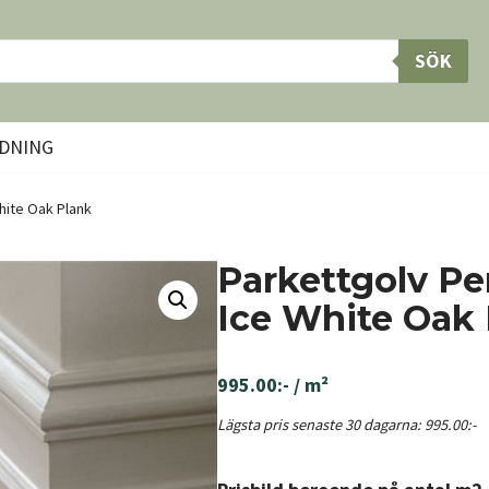
SÖK
DNING
hite Oak Plank
Parkettgolv P
Ice White Oak
995.00
:-
/ m²
Lägsta pris senaste 30 dagarna:
995.00
:-