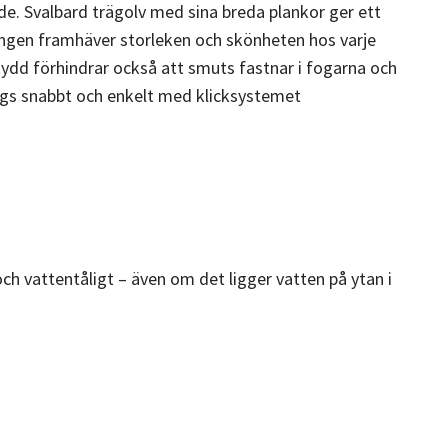
ende. Svalbard trägolv med sina breda plankor ger ett
sningen framhäver storleken och skönheten hos varje
skydd förhindrar också att smuts fastnar i fogarna och
läggs snabbt och enkelt med klicksystemet
h vattentåligt – även om det ligger vatten på ytan i