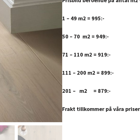
Prisbild beroende på antal m2 –
1 – 49 m2 = 995:-
50 – 70 m2 = 949:-
71 – 110 m2 = 919:-
111 – 200 m2 = 899:-
201 – m2 = 879:-
Frakt tillkommer på våra prise
Ice White Oak