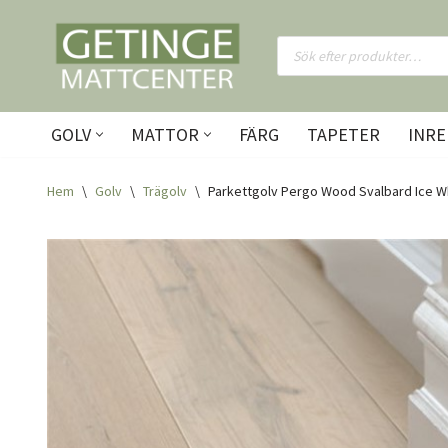
Hoppa
till
innehåll
GOLV
MATTOR
FÄRG
TAPETER
INRE
Hem
\
Golv
\
Trägolv
\
Parkettgolv Pergo Wood Svalbard Ice W