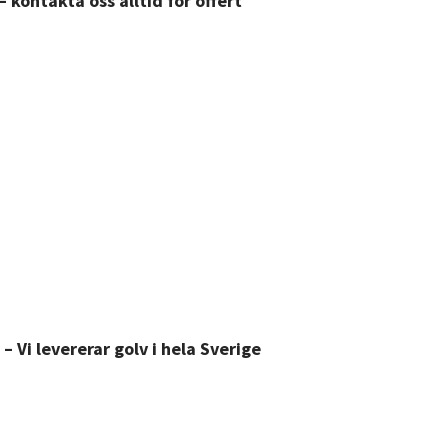
 kontakta oss alltid för offert
r –
Vi levererar golv i hela Sverige