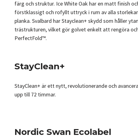
färg och struktur. Ice White Oak har en matt finish och
förstklassigt och rofyllt uttryck i rum av alla storle
planka. Svalbard har Stayclean+ skydd som håller ytan 
trästrukturen, vilket gör golvet enkelt att rengöra oc
PerfectFold™.
StayClean+
StayClean+ är ett nytt, revolutionerande och avancer
upp till 72 timmar.
Nordic Swan Ecolabel