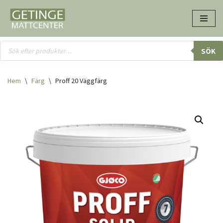
Hoppa
till
innehåll
SÖK
Hem
\
Färg
\
Proff 20 Väggfärg