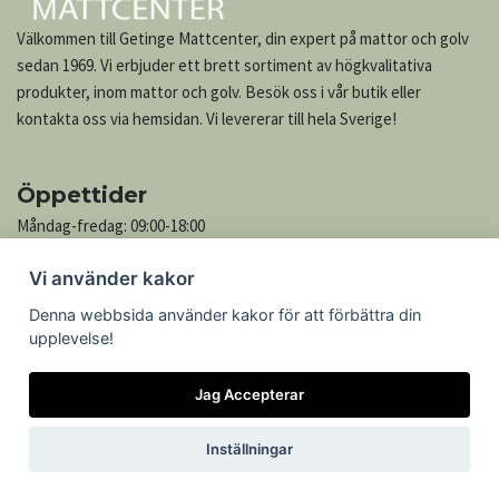
Välkommen till Getinge Mattcenter, din expert på mattor och golv
sedan 1969. Vi erbjuder ett brett sortiment av högkvalitativa
produkter, inom mattor och golv. Besök oss i vår butik eller
kontakta oss via hemsidan. Vi levererar till hela Sverige!
Öppettider
Måndag-fredag: 09:00-18:00
Lördag: 10:00-13:00
Vi använder kakor
Söndag: Stängt
Denna webbsida använder kakor för att förbättra din
upplevelse!
Kontakta oss
Jag Accepterar
Göteborgsvägen 739
305 76 Getinge
Inställningar
Telefon: 035-545 05
Epost:
kontakt@mattcenter.com