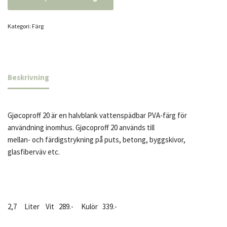
Kategori:
Färg
Beskrivning
Gjøcoproff 20 är en halvblank vattenspädbar PVA-färg för
användning inomhus. Gjøcoproff 20 används till
mellan- och färdigstrykning på puts, betong, byggskivor,
glasfiberväv etc.
2,7 Liter Vit 289.- Kulör 339.-