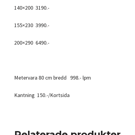
140×200 3190.-
155×230 3990.-
200×290 6490.-
Metervara 80 cm bredd 998.- lpm
Kantning 150.-/Kortsida
Relaterade produkter