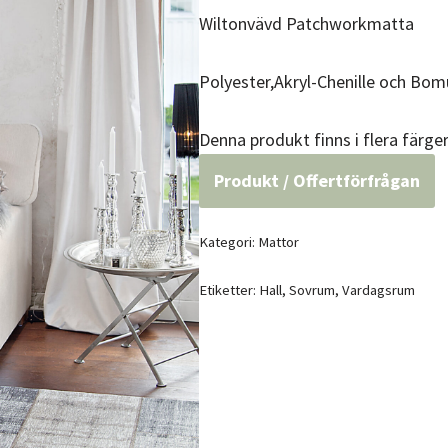
Wiltonvävd Patchworkmatta
Polyester,Akryl-Chenille och Bomu
Denna produkt finns i flera färger
Produkt / Offertförfrågan
Kategori:
Mattor
Etiketter:
Hall
,
Sovrum
,
Vardagsrum