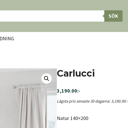
SÖK
DNING
Carlucci
3,190.00
:-
Lägsta pris senaste 30 dagarna:
3,190.00
:-
Natur 140×200