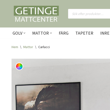
Hoppa
till
innehåll
GOLV
MATTOR
FÄRG
TAPETER
INRE
Hem
\
Mattor
\
Carlucci