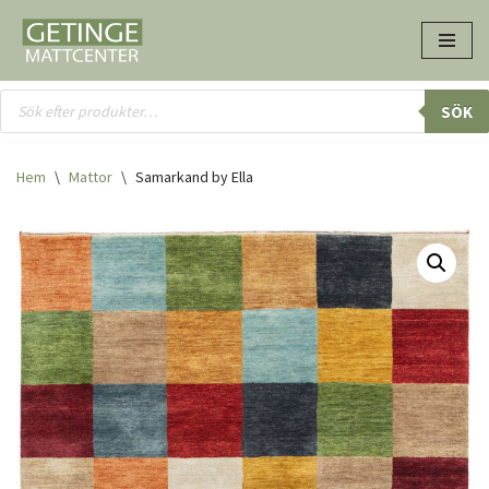
Hoppa
till
innehåll
SÖK
Hem
\
Mattor
\
Samarkand by Ella