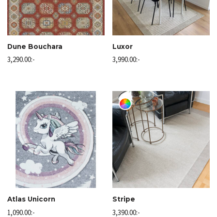
Dune Bouchara
Luxor
3,290.00
:-
3,990.00
:-
Atlas Unicorn
Stripe
1,090.00
:-
3,390.00
:-