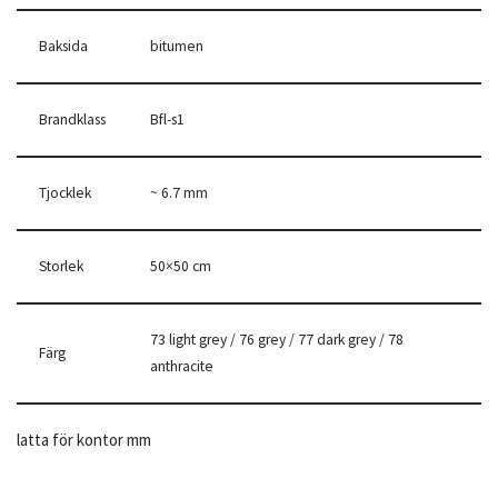
Baksida
bitumen
Brandklass
Bfl-s1
Tjocklek
~ 6.7 mm
Storlek
50×50 cm
73 light grey / 76 grey / 77 dark grey / 78
Färg
anthracite
latta för kontor mm