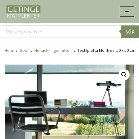
Hoppa
till
innehåll
SÖK
Hem
\
Golv
\
Heltäcknings­mattor
\
Textilplatta Montreal 50 x 50 cm