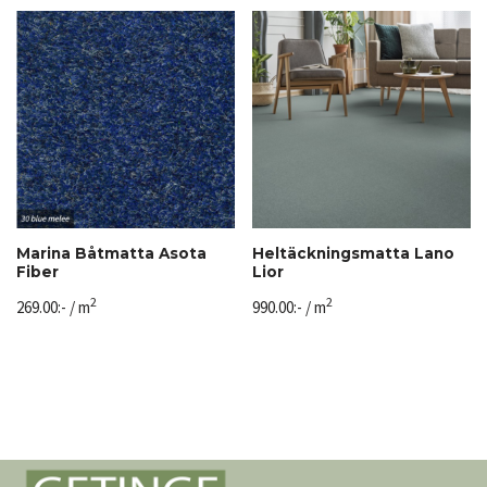
Marina Båtmatta Asota
Heltäckningsmatta Lano
Fiber
Lior
2
2
269.00
:-
/ m
990.00
:-
/ m