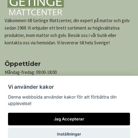
Välkommen till Getinge Mattcenter, din expert på mattor och golv
sedan 1969. Vi erbjuder ett brett sortiment av högkvalitativa
produkter, inom mattor och golv. Besök oss i vår butik eller
kontakta oss via hemsidan. Vi levererar till hela Sverige!
Öppettider
Måndag-fredag: 09:00-18:00
Lördag: 10:00-13:00
Vi använder kakor
Söndag: Stängt
Denna webbsida använder kakor för att förbättra din
upplevelse!
Kontakta oss
Jag Accepterar
Göteborgsvägen 739
305 76 Getinge
Inställningar
Telefon: 035-545 05