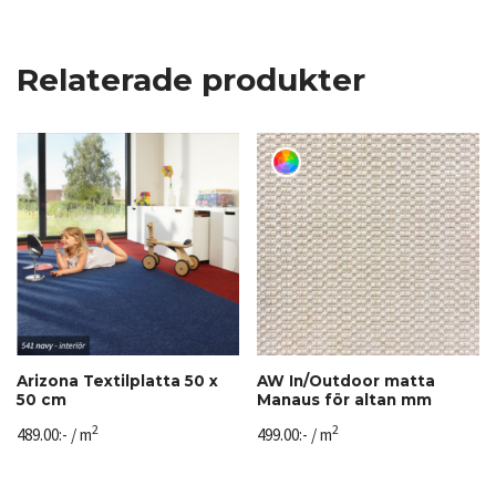
Relaterade produkter
Arizona Textilplatta 50 x
AW In/Outdoor matta
50 cm
Manaus för altan mm
2
2
489.00
:-
/ m
499.00
:-
/ m