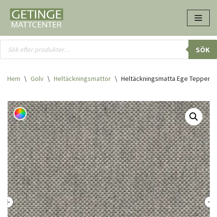
Hoppa
till
innehåll
SÖK
Hem
\
Golv
\
Heltäcknings­mattor
\
Heltäckningsmatta Ege Tepper Kef