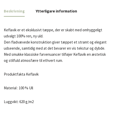
Beskrivning
Ytterligare information
Keflavik er et eksklusivt tæppe, der er skabt med omhyggeligt
udvalgt 100% ren, ny uld.
Den fladvævede konstruktion giver tæppet et stramt og elegant
udseende, samtidig med at det bevarer en vis tekstur og dybde.
Med smukke klassiske farvenuancer tilføjer Keflavik en æstetisk
og stilfuld atmosfære til ethvert rum.
Produktfakta Keflavik
Material : 100 % Ull
Luggvikt: 620 g/m2