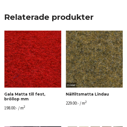
Relaterade produkter
Gala Matta till fest,
Nålfiltsmatta Lindau
bröllop mm
2
229.00
:-
/ m
2
198.00
:-
/ m