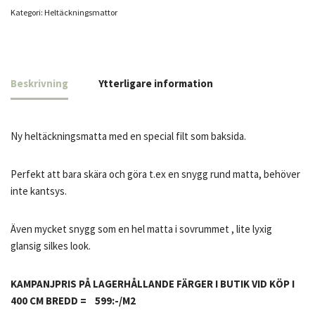
Kategori:
Heltäcknings­mattor
Beskrivning
Ytterligare information
Ny heltäckningsmatta med en special filt som baksida.
Perfekt att bara skära och göra t.ex en snygg rund matta, behöver
inte kantsys.
Även mycket snygg som en hel matta i sovrummet , lite lyxig
glansig silkes look.
KAMPANJPRIS PÅ LAGERHÅLLANDE FÄRGER I BUTIK VID KÖP I
400 CM BREDD = 599:-/M2