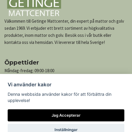
Välkommen till Getinge Mattcenter, din expert på mattor och golv
sedan 1969. Vi erbjuder ett brett sortiment av högkvalitativa
produkter, inom mattor och golv. Besök oss i vår butik eller
kontakta oss via hemsidan. Vi levererar till hela Sverige!
Öppettider
Måndag-fredag: 09:00-18:00
Lördag: 10:00-13:00
Vi använder kakor
Söndag: Stängt
Denna webbsida använder kakor för att förbättra din
upplevelse!
Kontakta oss
Jag Accepterar
Göteborgsvägen 739
305 76 Getinge
Inställningar
Telefon: 035-545 05