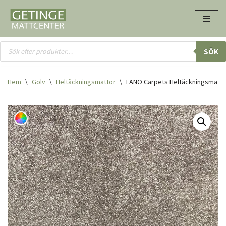
Hoppa
till
innehåll
SÖK
Hem
\
Golv
\
Heltäcknings­mattor
\
LANO Carpets Heltäckningsmatt