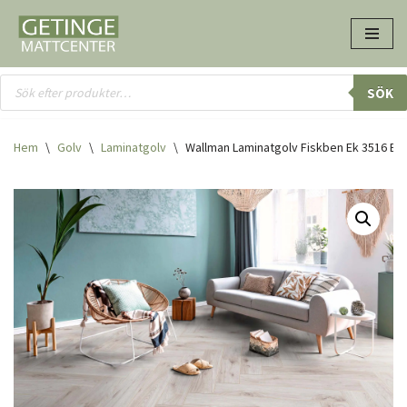
Hoppa
till
innehåll
SÖK
Hem
\
Golv
\
Laminatgolv
\
Wallman Laminatgolv Fiskben Ek 3516 Bo