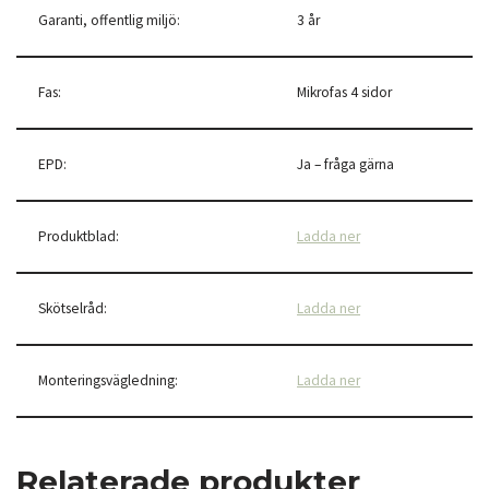
Garanti, offentlig miljö:
3 år
Fas:
Mikrofas 4 sidor
EPD:
Ja – fråga gärna
Produktblad:
Ladda ner
Skötselråd:
Ladda ner
Monteringsvägledning:
Ladda ner
Relaterade produkter