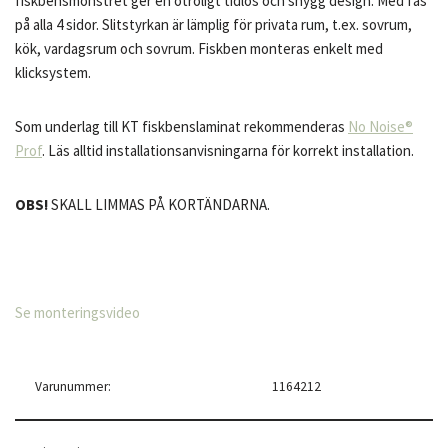
fiskbensmönstret ger en otroligt tidlös och snygg design. Med fas
på alla 4 sidor. Slitstyrkan är lämplig för privata rum, t.ex. sovrum,
kök, vardagsrum och sovrum. Fiskben monteras enkelt med
klicksystem.
Som underlag till KT fiskbenslaminat rekommenderas
No Noise®
Prof
. Läs alltid installationsanvisningarna för korrekt installation.
OBS!
SKALL LIMMAS PÅ KORTÄNDARNA.
Se monteringsvideo
Varunummer:
1164212