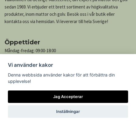
sedan 1969. Vi erbjuder ett brett sortiment av högkvalitativa
produkter, inom mattor och golv. Besök oss i vår butik eller
kontakta oss via hemsidan. Vi levererar till hela Sverige!
Öppettider
Måndag-fredag: 09:00-18:00
Lördag: 10:00-13:00
Vi använder kakor
Söndag: Stängt
Denna webbsida använder kakor för att förbättra din
upplevelse!
Kontakta oss
Jag Accepterar
Göteborgsvägen 739
305 76 Getinge
Inställningar
Telefon: 035-545 05
Epost:
kontakt@mattcenter.com