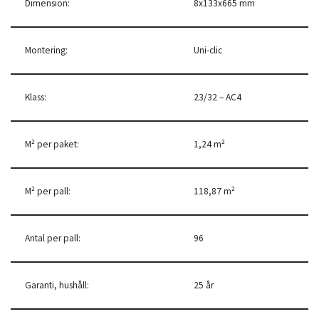
Dimension:
8x133x665 mm
Montering:
Uni-clic
Klass:
23/32 – AC4
M² per paket:
1,24 m²
M² per pall:
118,87 m²
Antal per pall:
96
Garanti, hushåll:
25 år