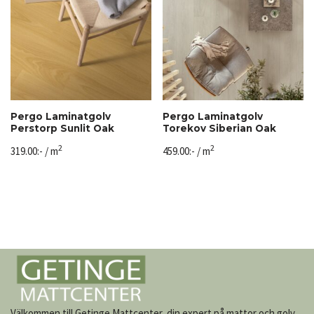
Pergo Laminatgolv
Pergo Laminatgolv
Perstorp Sunlit Oak
Torekov Siberian Oak
2
2
319.00
:-
/ m
459.00
:-
/ m
Välkommen till Getinge Mattcenter, din expert på mattor och golv