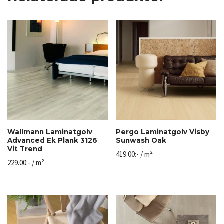
Wallmann Laminatgolv
Pergo Laminatgolv Visby
Advanced Ek Plank 3126
Sunwash Oak
Vit Trend
419.00
:-
/ m²
229.00
:-
/ m²