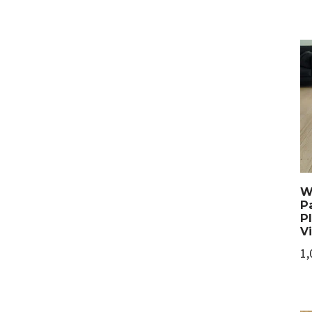
W
P
P
Vi
1,