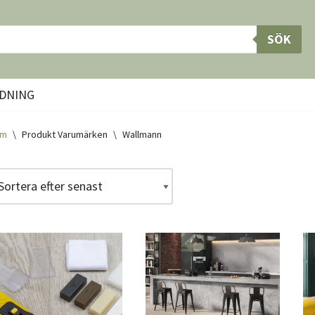
SÖK
DNING
em
\
Produkt Varumärken
\
Wallmann