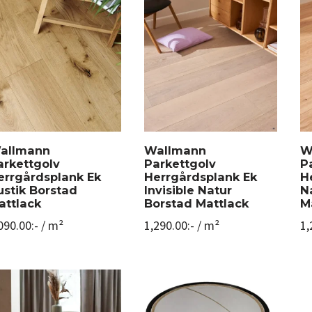
allmann
Wallmann
W
arkettgolv
Parkettgolv
P
errgårdsplank Ek
Herrgårdsplank Ek
H
ustik Borstad
Invisible Natur
N
attlack
Borstad Mattlack
M
090.00
:-
/ m²
1,290.00
:-
/ m²
1,