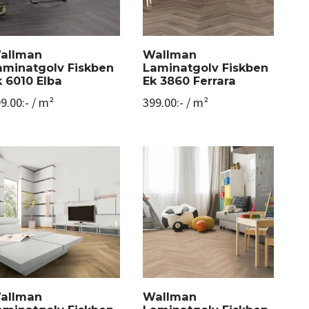
allman
Wallman
aminatgolv Fiskben
Laminatgolv Fiskben
k 6010 Elba
Ek 3860 Ferrara
9.00
:-
/ m²
399.00
:-
/ m²
allman
Wallman