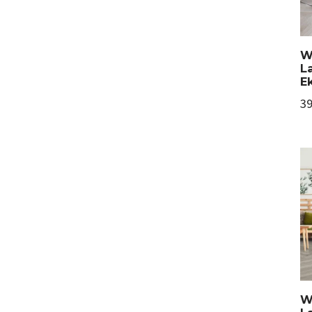
W
L
E
39
W