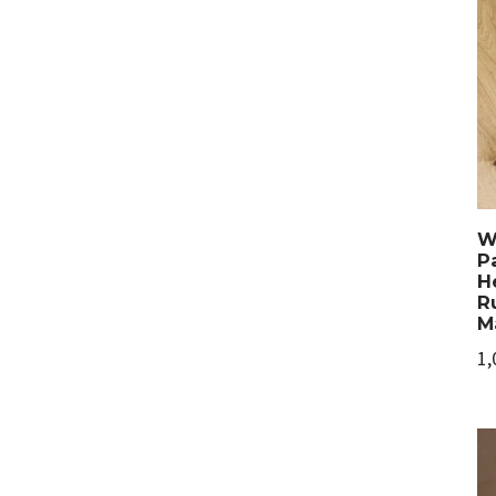
W
P
H
R
M
1,