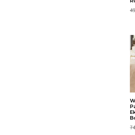
R
49
W
P
E
B
74