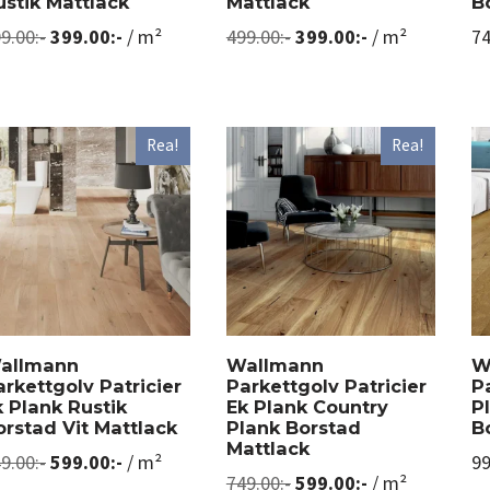
ustik Mattlack
Mattlack
B
9.00
:-
399.00
:-
/ m²
499.00
:-
399.00
:-
/ m²
74
Rea!
Rea!
allmann
Wallmann
W
arkettgolv Patricier
Parkettgolv Patricier
P
k Plank Rustik
Ek Plank Country
P
orstad Vit Mattlack
Plank Borstad
B
Mattlack
9.00
:-
599.00
:-
/ m²
99
749.00
:-
599.00
:-
/ m²