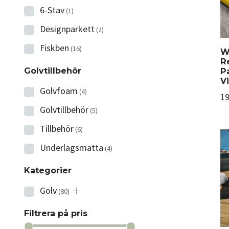
6-Stav
(1)
Designparkett
(2)
Fiskben
(16)
W
R
P
Golvtillbehör
V
Golvfoam
(4)
19
Golvtillbehör
(5)
Tillbehör
(6)
Underlagsmatta
(4)
Kategorier
Golv
(80)
Filtrera på pris