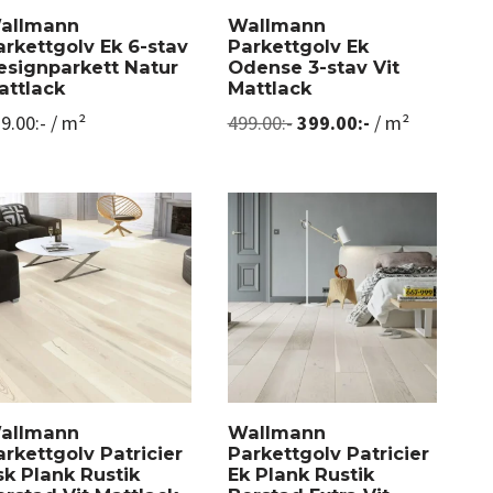
allmann
Wallmann
arkettgolv Ek 6-stav
Parkettgolv Ek
esignparkett Natur
Odense 3-stav Vit
attlack
Mattlack
9.00
:-
/ m²
499.00
:-
399.00
:-
/ m²
allmann
Wallmann
arkettgolv Patricier
Parkettgolv Patricier
sk Plank Rustik
Ek Plank Rustik