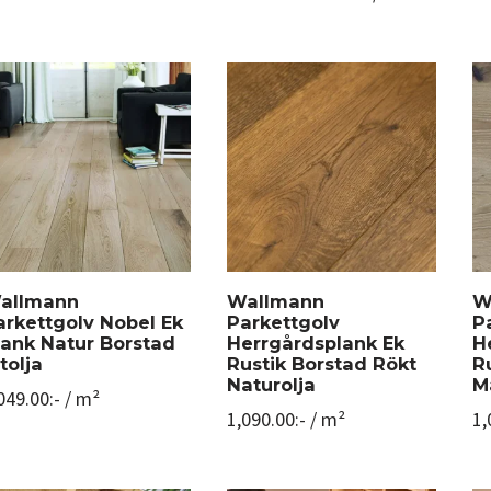
allmann
Wallmann
W
arkettgolv Nobel Ek
Parkettgolv
P
lank Natur Borstad
Herrgårdsplank Ek
H
tolja
Rustik Borstad Rökt
R
Naturolja
M
049.00
:-
/ m²
1,090.00
:-
/ m²
1,