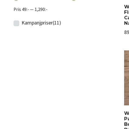
W
Pris
49:-
—
1,290:-
F
C
Kampanjpriser
(11)
N
89
W
P
B