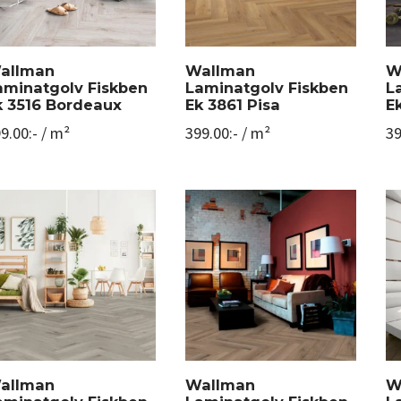
allman
Wallman
W
aminatgolv Fiskben
Laminatgolv Fiskben
L
k 3516 Bordeaux
Ek 3861 Pisa
E
9.00
:-
/ m²
399.00
:-
/ m²
39
allman
Wallman
W