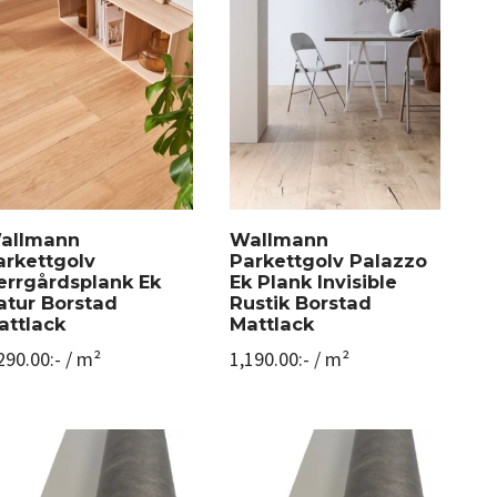
allmann
Wallmann
arkettgolv
Parkettgolv Palazzo
errgårdsplank Ek
Ek Plank Invisible
atur Borstad
Rustik Borstad
attlack
Mattlack
290.00
:-
/ m²
1,190.00
:-
/ m²