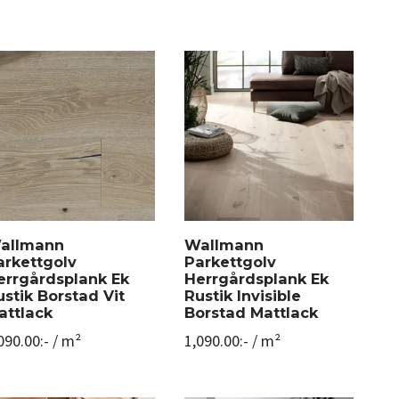
allmann
Wallmann
arkettgolv
Parkettgolv
errgårdsplank Ek
Herrgårdsplank Ek
ustik Borstad Vit
Rustik Invisible
attlack
Borstad Mattlack
090.00
:-
/ m²
1,090.00
:-
/ m²