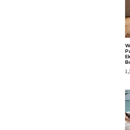
W
P
E
B
1,