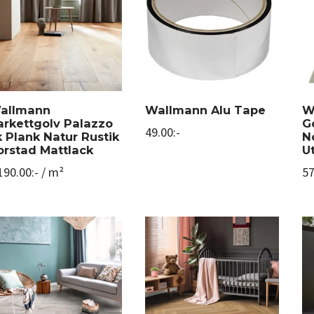
allmann
Wallmann Alu Tape
W
arkettgolv Palazzo
G
49.00
:-
k Plank Natur Rustik
N
orstad Mattlack
U
190.00
:-
/ m²
57