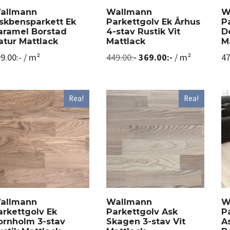
allmann
Wallmann
W
iskbensparkett Ek
Parkettgolv Ek Århus
P
aramel Borstad
4-stav Rustik Vit
D
atur Mattlack
Mattlack
M
9.00
:-
/ m²
449.00
:-
369.00
:-
/ m²
47
Rea!
Rea!
allmann
Wallmann
W
arkettgolv Ek
Parkettgolv Ask
P
ornholm 3-stav
Skagen 3-stav Vit
A