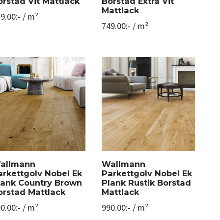
orstad Vit Mattlack
Borstad Extra Vit
Mattlack
9.00
:-
/ m²
749.00
:-
/ m²
allmann
Wallmann
arkettgolv Nobel Ek
Parkettgolv Nobel Ek
lank Country Brown
Plank Rustik Borstad
orstad Mattlack
Mattlack
0.00
:-
/ m²
990.00
:-
/ m²