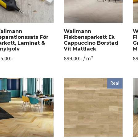
allmann
Wallmann
W
eparationssats För
Fiskbensparkett Ek
F
arkett, Laminat &
Cappuccino Borstad
Gr
inylgolv
Vit Mattlack
M
5.00
:-
899.00
:-
/ m²
89
Rea!