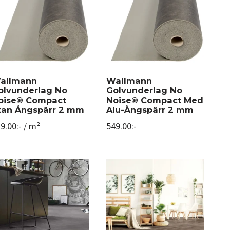
allmann
Wallmann
olvunderlag No
Golvunderlag No
oise® Compact
Noise® Compact Med
tan Ångspärr 2 mm
Alu-Ångspärr 2 mm
9.00
:-
/ m²
549.00
:-