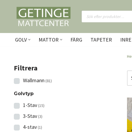
Hoppa
till
innehåll
GOLV
MATTOR
FÄRG
TAPETER
INRE
H
Filtrera
Wallmann
(81)
Golvtyp
1-Stav
(15)
3-Stav
(3)
4-stav
(1)