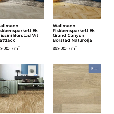
allmann
Wallmann
iskbensparkett Ek
Fiskbensparkett Ek
issini Borstad Vit
Grand Canyon
attlack
Borstad Naturolja
9.00
:-
/ m²
899.00
:-
/ m²
Rea!