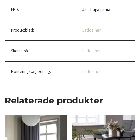
EPD:
Ja – fråga gärna
Produktblad:
Ladda ner
Skötselråd:
Ladda ner
Monteringsvägledning:
Ladda ner
Relaterade produkter