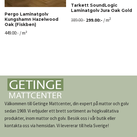
Tarkett SoundLogic
Laminatgolv Jura Oak Gold
Pergo Laminatgolv
2
Kungshamn Hazelwood
389.00
:-
299.00
:-
/ m
Oak (Fiskben)
449.00
:-
/ m²
Välkommen till Getinge Mattcenter, din expert på mattor och golv
sedan 1969. Vi erbjuder ett brett sortiment av högkvalitativa
produkter, inom mattor och golv. Besök oss i vår butik eller
kontakta oss via hemsidan. Vi levererar till hela Sverige!