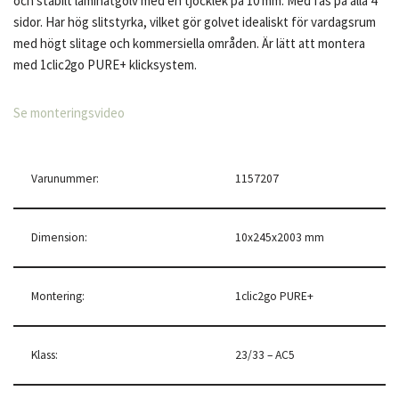
och stabilt laminatgolv med en tjocklek på 10 mm. Med fas på alla 4
sidor. Har hög slitstyrka, vilket gör golvet idealiskt för vardagsrum
med högt slitage och kommersiella områden. Är lätt att montera
med 1clic2go PURE+ klicksystem.
Se monteringsvideo
Varunummer:
1157207
Dimension:
10x245x2003 mm
Montering:
1clic2go PURE+
Klass:
23/33 – AC5