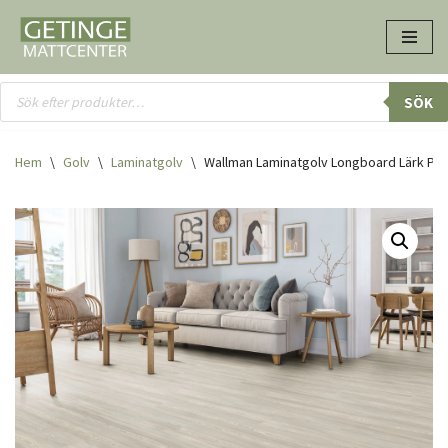
Hoppa
till
innehåll
SÖK
Hem
\
Golv
\
Laminatgolv
\
Wallman Laminatgolv Longboard Lärk Pla