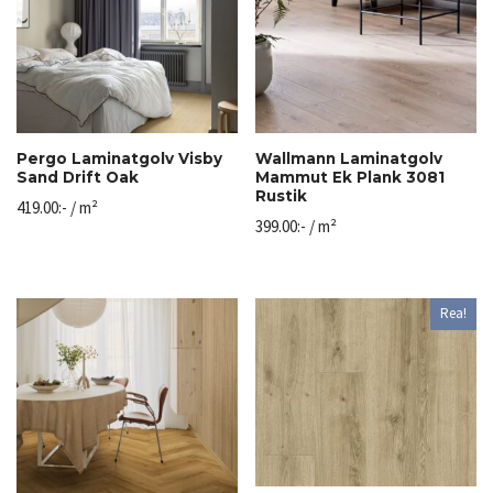
Pergo Laminatgolv Visby
Wallmann Laminatgolv
Sand Drift Oak
Mammut Ek Plank 3081
Rustik
419.00
:-
/ m²
399.00
:-
/ m²
Rea!