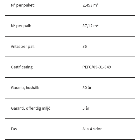
M² per paket:
2,453 m²
M² per pall:
87,12 m²
Antal per pall:
36
Certificering:
PEFC/09-31-049
Garanti, hushåll:
30 år
Garanti, offentlig miljö:
5 år
Fas:
Alla 4 sidor