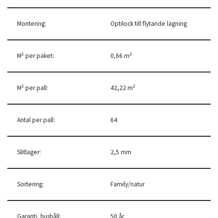
Montering:
Optilock till flytande lägning
M² per paket:
0,66 m²
M² per pall:
42,22 m²
Antal per pall:
64
Slitlager:
2,5 mm
Sortering:
Family/natur
Garanti, hushåll:
50 år