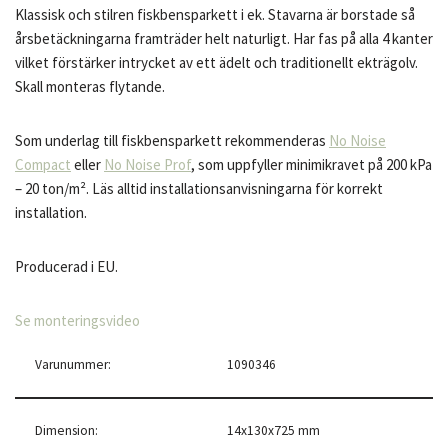
Klassisk och stilren fiskbensparkett i ek. Stavarna är borstade så
årsbetäckningarna framträder helt naturligt. Har fas på alla 4 kanter
vilket förstärker intrycket av ett ädelt och traditionellt ekträgolv.
Skall monteras flytande.
Som underlag till fiskbensparkett rekommenderas
No Noise
Compact
eller
No Noise Prof
, som uppfyller minimikravet på 200 kPa
– 20 ton/m². Läs alltid installationsanvisningarna för korrekt
installation.
Producerad i EU.
Se monteringsvideo
Varunummer:
1090346
Dimension:
14x130x725 mm