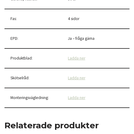
Fas:
4 sidor
EPD:
Ja – fråga gärna
Produktblad:
Ladda ner
Skötselråd:
Ladda ner
Monteringsvägledning:
Ladda ner
Relaterade produkter