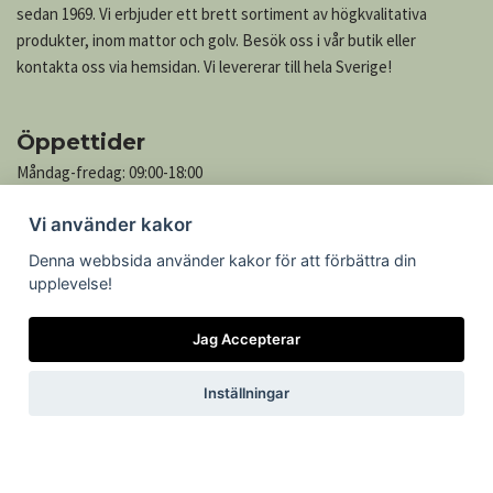
sedan 1969. Vi erbjuder ett brett sortiment av högkvalitativa
produkter, inom mattor och golv. Besök oss i vår butik eller
kontakta oss via hemsidan. Vi levererar till hela Sverige!
Öppettider
Måndag-fredag: 09:00-18:00
Lördag: 10:00-13:00
Vi använder kakor
Söndag: Stängt
Denna webbsida använder kakor för att förbättra din
upplevelse!
Kontakta oss
Jag Accepterar
Göteborgsvägen 739
305 76 Getinge
Inställningar
Telefon: 035-545 05
Epost:
kontakt@mattcenter.com