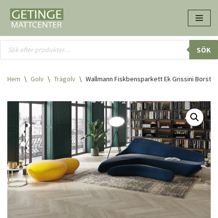
Hoppa
till
innehåll
SÖK
Hem
\
Golv
\
Trägolv
\
Wallmann Fiskbensparkett Ek Grissini Borstad