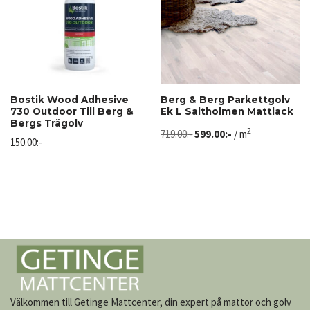
Bostik Wood Adhesive
Berg & Berg Parkettgolv
730 Outdoor Till Berg &
Ek L Saltholmen Mattlack
Bergs Trägolv
2
719.00
:-
599.00
:-
/ m
150.00
:-
Välkommen till Getinge Mattcenter, din expert på mattor och golv