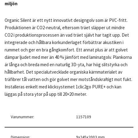
miljön
Organic Silent är ett nytt innovativt designgolv som är PVC-fritt.
Produktionen är CO2-neutral, eftersom träet släpper ut mindre
CO2 i produktionsprocessen än vad träet självt har tagit upp. Det
integrerade och hållbara korkunderlaget förbättrar akustiken i
rummet och ger en bra gångkomfort. Ett annat plus är att golvet
dämpar ljudet med mer än 40 % jämfört med laminatgolv. Plankorna
är långa och breda med en naturlig 3D-yta, har hög slitstyrka och
hållbarhet. Det specialutvecklade organiska kärnmaterialet av
träfibrer tål vatten och gör golvet mer motståndskraftigt mot fukt.
Installeras enkelt med klicksystemet 1clic2go PURE+ och kan
läggas på stora ytor på upp till 20×20 meter.
Varunummer:
1157109
Dimension:
9x245x2003 mm