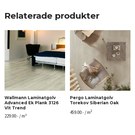
Relaterade produkter
Wallmann Laminatgolv
Pergo Laminatgolv
Advanced Ek Plank 3126
Torekov Siberian Oak
Vit Trend
2
459.00
:-
/ m
229.00
:-
/ m²