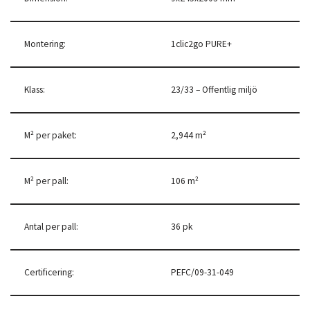
Montering:
1clic2go PURE+
Klass:
23/33 – Offentlig miljö
M² per paket:
2,944 m²
M² per pall:
106 m²
Antal per pall:
36 pk
Certificering:
PEFC/09-31-049