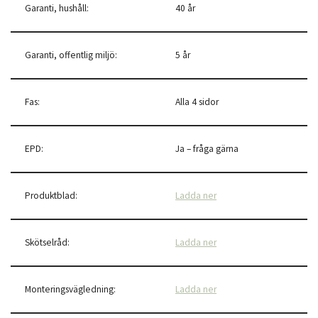
Garanti, hushåll:
40 år
Garanti, offentlig miljö:
5 år
Fas:
Alla 4 sidor
EPD:
Ja – fråga gärna
Produktblad:
Ladda ner
Skötselråd:
Ladda ner
Monteringsvägledning:
Ladda ner