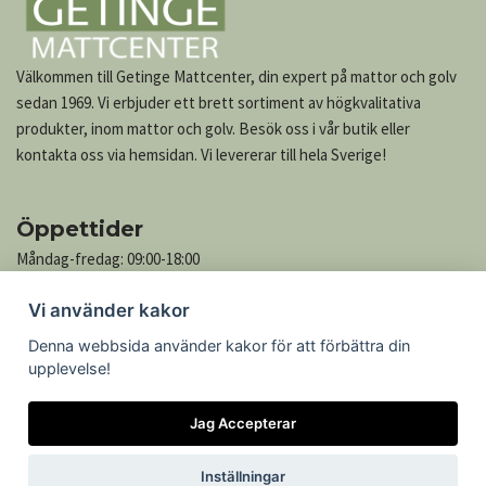
Välkommen till Getinge Mattcenter, din expert på mattor och golv
sedan 1969. Vi erbjuder ett brett sortiment av högkvalitativa
produkter, inom mattor och golv. Besök oss i vår butik eller
kontakta oss via hemsidan. Vi levererar till hela Sverige!
Öppettider
Måndag-fredag: 09:00-18:00
Lördag: 10:00-13:00
Vi använder kakor
Söndag: Stängt
Denna webbsida använder kakor för att förbättra din
upplevelse!
Kontakta oss
Jag Accepterar
Göteborgsvägen 739
305 76 Getinge
Inställningar
Telefon: 035-545 05