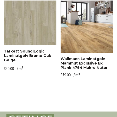
Tarkett SoundlLogic
Laminatgolv Brume Oak
Wallmann Laminatgolv
Beige
Mammut Exclusive Ek
2
Plank 4794 Makro Natur
359.00
:-
/ m
379.00
:-
/ m²