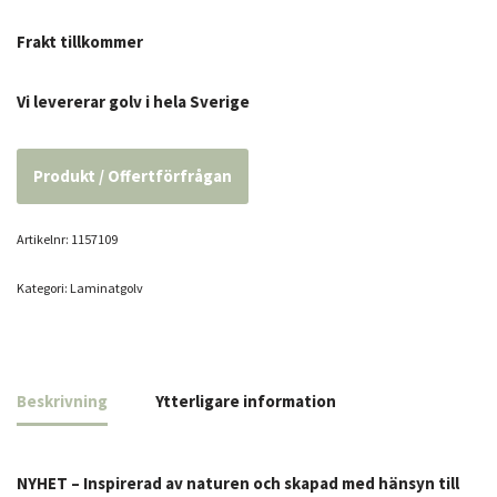
Frakt tillkommer
Vi levererar golv i hela Sverige
Produkt / Offertförfrågan
Artikelnr:
1157109
Kategori:
Laminatgolv
Beskrivning
Ytterligare information
NYHET – Inspirerad av naturen och skapad med hänsyn till