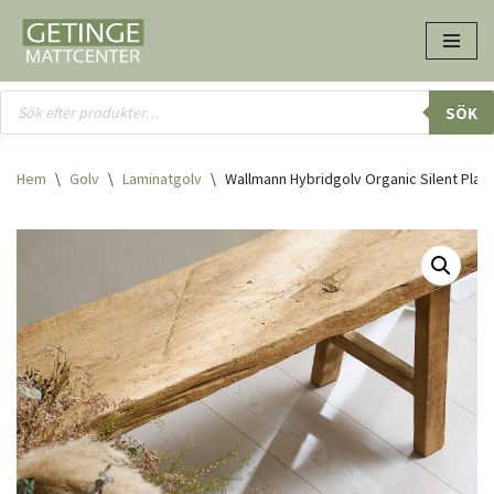
Hoppa
till
innehåll
SÖK
Hem
\
Golv
\
Laminatgolv
\
Wallmann Hybridgolv Organic Silent Plan