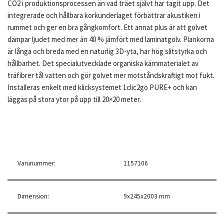
CO2 i produktionsprocessen än vad träet självt har tagit upp. Det
integrerade och hållbara korkunderlaget förbättrar akustiken i
rummet och ger en bra gångkomfort. Ett annat plus är att golvet
dämpar ljudet med mer än 40 % jämfört med laminatgolv. Plankorna
är långa och breda med en naturlig 3D-yta, har hög slitstyrka och
hållbarhet. Det specialutvecklade organiska kärnmaterialet av
träfibrer tål vatten och gör golvet mer motståndskraftigt mot fukt.
Installeras enkelt med klicksystemet 1clic2go PURE+ och kan
läggas på stora ytor på upp till 20×20 meter.
Varunummer:
1157106
Dimension:
9x245x2003 mm