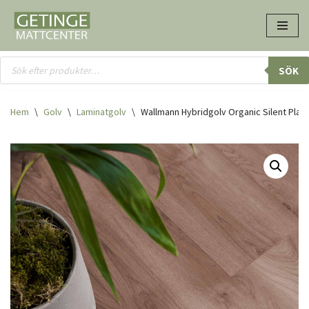
Hoppa
till
innehåll
SÖK
Hem
\
Golv
\
Laminatgolv
\
Wallmann Hybridgolv Organic Silent Plan