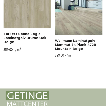
Tarkett SoundlLogic
Laminatgolv Brume Oak
Wallmann Laminatgolv
Beige
Mammut Ek Plank 4728
2
Mountain Beige
359.00
:-
/ m
399.00
:-
/ m²