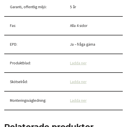
Garanti, offentlig miljö:
5 år
Fas:
Alla 4 sidor
EPD:
Ja – fråga gärna
Produktblad:
Ladda ner
Skötselråd:
Ladda ner
Monteringsvägledning:
Ladda ner
Relaterade produkter