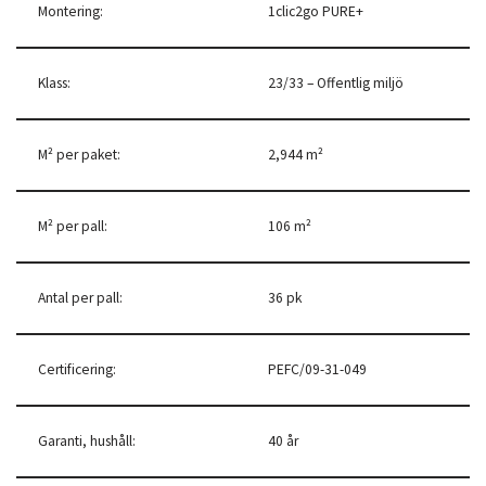
Montering:
1clic2go PURE+
Klass:
23/33 – Offentlig miljö
M² per paket:
2,944 m²
M² per pall:
106 m²
Antal per pall:
36 pk
Certificering:
PEFC/09-31-049
Garanti, hushåll:
40 år