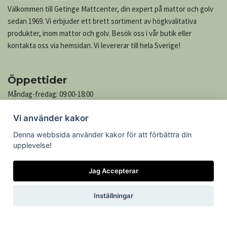
Välkommen till Getinge Mattcenter, din expert på mattor och golv
sedan 1969. Vi erbjuder ett brett sortiment av högkvalitativa
produkter, inom mattor och golv. Besök oss i vår butik eller
kontakta oss via hemsidan. Vi levererar till hela Sverige!
Öppettider
Måndag-fredag: 09:00-18:00
Lördag: 10:00-13:00
Vi använder kakor
Söndag: Stängt
Denna webbsida använder kakor för att förbättra din
upplevelse!
Kontakta oss
Jag Accepterar
Göteborgsvägen 739
305 76 Getinge
Inställningar
Telefon: 035-545 05
Epost:
kontakt@mattcenter.com