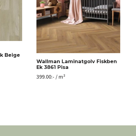
k Beige
Wallman Laminatgolv Fiskben
Ek 3861 Pisa
399.00
:-
/ m²