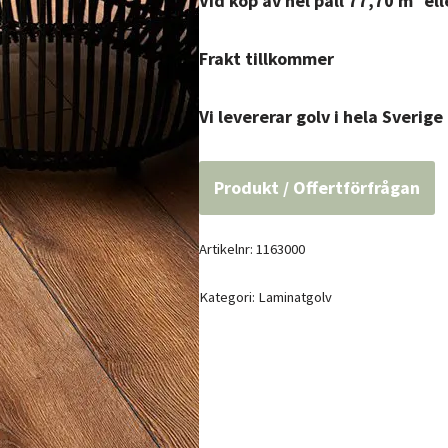
Vid köp av hel pall 77,70 m² el
Frakt tillkommer
Vi levererar golv i hela Sverige
Produkt / Offertförfrågan
Artikelnr:
1163000
Kategori:
Laminatgolv