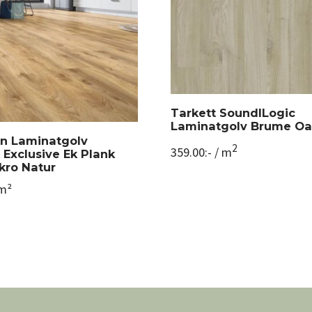
Tarkett SoundlLogic
Laminatgolv Brume Oa
n Laminatgolv
2
359.00
:-
/ m
xclusive Ek Plank
kro Natur
m²