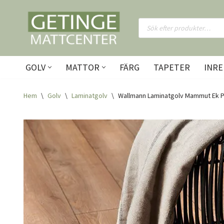
Hoppa
till
innehåll
GOLV
MATTOR
FÄRG
TAPETER
INRE
Hem
\
Golv
\
Laminatgolv
\
Wallmann Laminatgolv Mammut Ek P