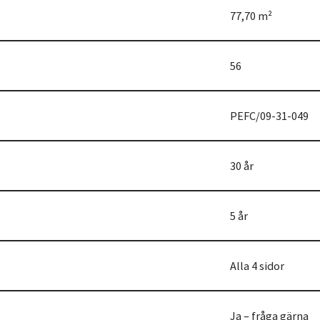
77,70 m²
56
PEFC/09-31-049
30 år
5 år
Alla 4 sidor
Ja – fråga gärna