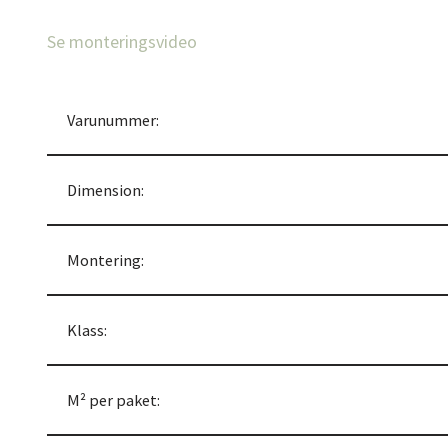
Se monteringsvideo
Varunummer:
Dimension:
Montering:
Klass:
M² per paket: