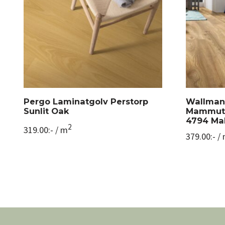
Pergo Laminatgolv Perstorp
Wallman
Sunlit Oak
Mammut E
4794 Ma
2
319.00
:-
/ m
379.00
:-
/ 