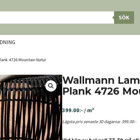
SÖK
DNING
lank 4726 Mountain Natur
Wallmann Lam
Plank 4726 Mo
399.00
:-
/ m²
Lägsta pris senaste 30 dagarna:
399.00
:-