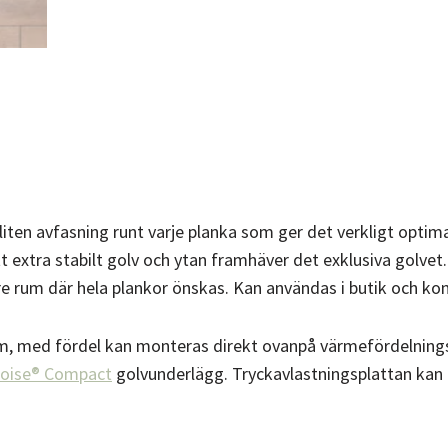
en avfasning runt varje planka som ger det verkligt optima
ett extra stabilt golv och ytan framhäver det exklusiva golve
rre rum där hela plankor önskas. Kan användas i butik och kon
m, med fördel kan monteras direkt ovanpå värmefördelningsp
oise® Compact
golvunderlägg. Tryckavlastningsplattan kan 