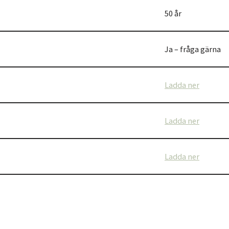
50 år
Ja – fråga gärna
Ladda ner
Ladda ner
Ladda ner