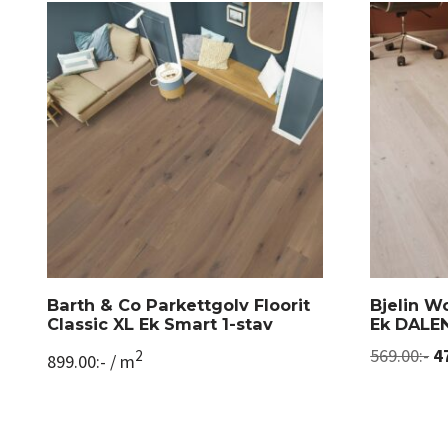
Barth & Co Parkettgolv Floorit
Bjelin W
Classic XL Ek Smart 1-stav
Ek DALEN
569.00
:-
4
2
899.00
:-
/ m