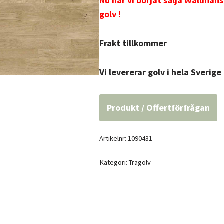
Nu har vi börjat sälja Wallman
golv !
Frakt tillkommer
Vi levererar golv i hela Sverige
Produkt / Offertförfrågan
Artikelnr:
1090431
Kategori:
Trägolv