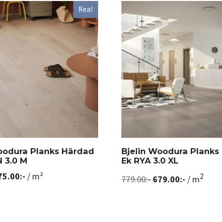
Rea!
oodura Planks Härdad
Bjelin Woodura Planks
 3.0 M
Ek RYA 3.0 XL
75.00
:-
/ m²
2
779.00
:-
679.00
:-
/ m