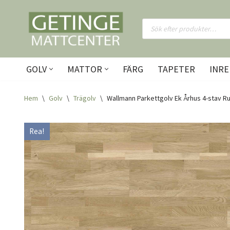
Hoppa
till
innehåll
GOLV
MATTOR
FÄRG
TAPETER
INRE
Hem
\
Golv
\
Trägolv
\
Wallmann Parkettgolv Ek Århus 4-stav Rus
Rea!