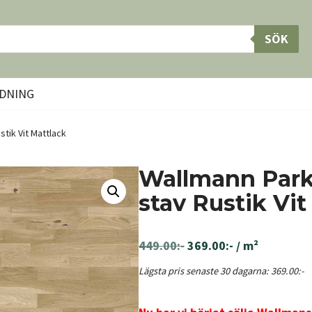
SÖK
DNING
tik Vit Mattlack
Wallmann Park
stav Rustik Vit
449.00
:-
369.00
:-
/ m²
Lägsta pris senaste 30 dagarna:
369.00
:-