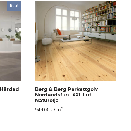
Rea!
 Härdad
Berg & Berg Parkettgolv
Norrlandsfuru XXL Lut
Naturolja
949.00
:-
/ m²