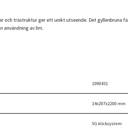
r och trästruktur ger ett unikt utseende. Det gyllenbruna fär
an användning av lim.
1090431
14x207x2200 mm
5G klicksystem