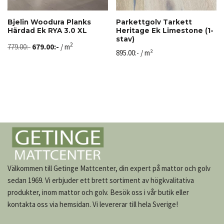
Bjelin Woodura Planks
Parkettgolv Tarkett
Härdad Ek RYA 3.0 XL
Heritage Ek Limestone (1-
stav)
2
779.00
:-
679.00
:-
/ m
895.00
:-
/ m²
Välkommen till Getinge Mattcenter, din expert på mattor och golv
sedan 1969. Vi erbjuder ett brett sortiment av högkvalitativa
produkter, inom mattor och golv. Besök oss i vår butik eller
kontakta oss via hemsidan. Vi levererar till hela Sverige!