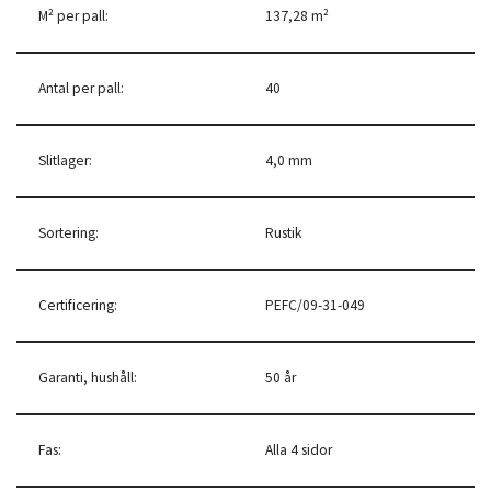
M² per pall:
137,28 m²
Antal per pall:
40
Slitlager:
4,0 mm
Sortering:
Rustik
Certificering:
PEFC/09-31-049
Garanti, hushåll:
50 år
Fas:
Alla 4 sidor