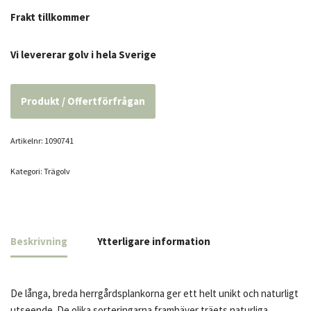
Frakt tillkommer
Vi levererar golv i hela Sverige
Produkt / Offertförfrågan
Artikelnr:
1090741
Kategori:
Trägolv
Beskrivning
Ytterligare information
De långa, breda herrgårdsplankorna ger ett helt unikt och naturligt
utseende. De olika sorteringarna framhäver träets naturliga