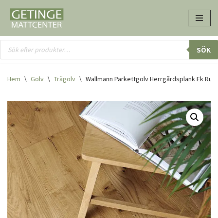
Hoppa
till
innehåll
SÖK
Hem
\
Golv
\
Trägolv
\
Wallmann Parkettgolv Herrgårdsplank Ek Rust