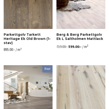
Parkettgolv Tarkett
Berg & Berg Parkettgolv
Heritage Ek Old Brown (1-
Ek L Saltholmen Mattlack
stav)
2
719.00
:-
599.00
:-
/ m
895.00
:-
/ m²
Rea!