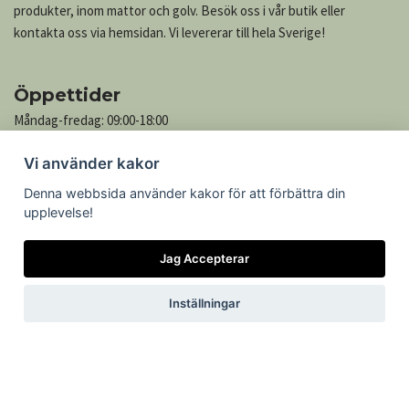
produkter, inom mattor och golv. Besök oss i vår butik eller
kontakta oss via hemsidan. Vi levererar till hela Sverige!
Öppettider
Måndag-fredag: 09:00-18:00
Lördag: 10:00-13:00
Vi använder kakor
Söndag: Stängt
Denna webbsida använder kakor för att förbättra din
upplevelse!
Kontakta oss
Jag Accepterar
Göteborgsvägen 739
305 76 Getinge
Inställningar
Telefon: 035-545 05
Epost:
kontakt@mattcenter.com
Öppettider
Köpvillkor
Om cookies
Kontakt