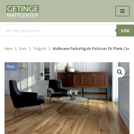
Hoppa
till
innehåll
SÖK
Hem
\
Golv
\
Trägolv
\
Wallmann Parkettgolv Patricier Ek Plank Coun
Rea!