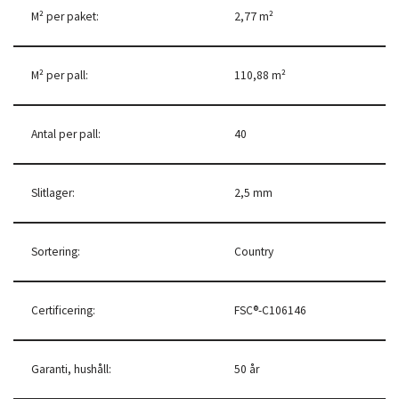
M² per paket:
2,77 m²
M² per pall:
110,88 m²
Antal per pall:
40
Slitlager:
2,5 mm
Sortering:
Country
Certificering:
FSC®-C106146
Garanti, hushåll:
50 år