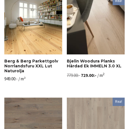
Rea!
Berg & Berg Parkettgolv
Bjelin Woodura Planks
Norrlandsfuru XXL Lut
Härdad Ek IMMELN 3.0 XL
Naturolja
2
779.00
:-
729.00
:-
/ m
949.00
:-
/ m²
Rea!