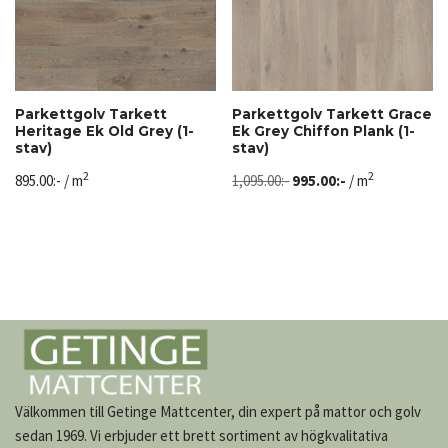
Parkettgolv Tarkett
Parkettgolv Tarkett Grace
Heritage Ek Old Grey (1-
Ek Grey Chiffon Plank (1-
stav)
stav)
2
2
895.00
:-
/ m
1,095.00
:-
995.00
:-
/ m
Välkommen till Getinge Mattcenter, din expert på mattor och golv
sedan 1969. Vi erbjuder ett brett sortiment av högkvalitativa