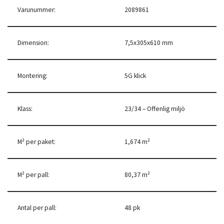
Varunummer:
2089861
Dimension:
7,5x305x610 mm
Montering:
5G klick
Klass:
23/34 – Offenlig miljö
M² per paket:
1,674 m²
M² per pall:
80,37 m²
Antal per pall:
48 pk