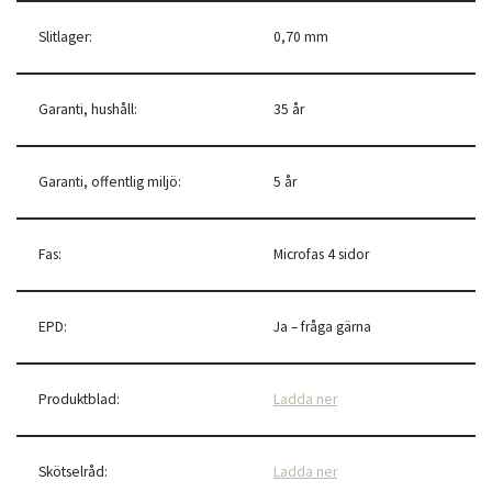
Slitlager:
0,70 mm
Garanti, hushåll:
35 år
Garanti, offentlig miljö:
5 år
Fas:
Microfas 4 sidor
EPD:
Ja – fråga gärna
Produktblad:
Ladda ner
Skötselråd:
Ladda ner