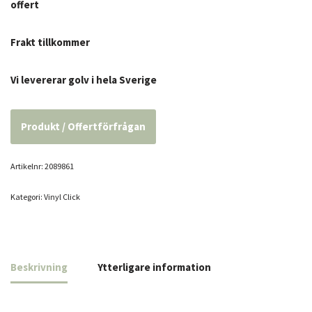
offert
Frakt tillkommer
Vi levererar golv i hela Sverige
Produkt / Offertförfrågan
Artikelnr:
2089861
Kategori:
Vinyl Click
Beskrivning
Ytterligare information