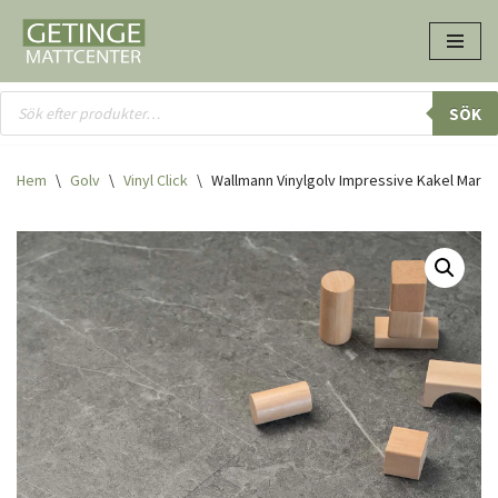
Hoppa
till
innehåll
SÖK
Hem
\
Golv
\
Vinyl Click
\
Wallmann Vinylgolv Impressive Kakel Marbl